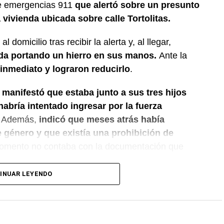
de emergencias 911
que alertó sobre un presunto
vivienda ubicada sobre calle Tortolitas.
l domicilio tras recibir la alerta y, al llegar,
nda portando un hierro en sus manos.
Ante la
 inmediato y lograron reducirlo
.
 manifestó que estaba junto a sus tres hijos
bría intentado ingresar por la fuerza
Además,
indicó que meses atrás había
 género y que existía una prohibición de
omento no contaba con la documentación que
INUAR LEYENDO
l policial dio intervención al Gabinete de
as correspondientes en la vivienda. También se
 interviniente, que dispuso las medidas a seguir.