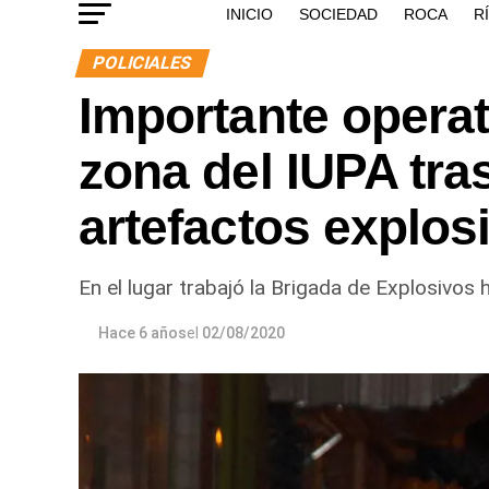
INICIO
SOCIEDAD
ROCA
R
POLICIALES
Importante operati
zona del IUPA tras
artefactos explos
En el lugar trabajó la Brigada de Explosivos
Hace 6 años
el
02/08/2020