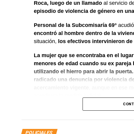
Roca, luego de un llamado
al servicio 
episodio de violencia de género en una 
Personal de la Subcomisaría 69°
acudió a
encontró al hombre dentro de la vivie
situación,
los efectivos intervinieron de
La mujer que se encontraba en el lugar
menores de edad cuando su ex pareja ha
utilizando el hierro para abrir la puerta.
radicado una denuncia por violencia de
acercamiento vigente
, aunque en ese m
acreditara la medida judicial.
CONT
Luego de controlar la situación, el persona
Criminalística para realizar las diligenci
informó lo ocurrido a la autoridad judicial
POLICIALES