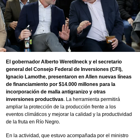
industria.
La respuesta provincial incluye además distintas
herramientas para sostener el ciclo productivo. Durante el
año se destinaron $6.100 millones a créditos para
levantar la cosecha y realizar tareas culturales. También
se prorrogó por un año el vencimiento de esos préstamos
y de los créditos sanitarios para todos los productores
El gobernador Alberto Weretilneck y el secretario
comprendidos en la emergencia agropecuaria.
general del Consejo Federal de Inversiones (CFI),
Ignacio Lamothe, presentaron en Allen nuevas líneas
de financiamiento por $14.000 millones para la
incorporación de malla antigranizo y otras
inversiones productivas
. La herramienta permitirá
ampliar la protección de la producción frente a los
eventos climáticos y mejorar la calidad y la productividad
de la fruta en Río Negro.
En la actividad, que estuvo acompañada por el ministro