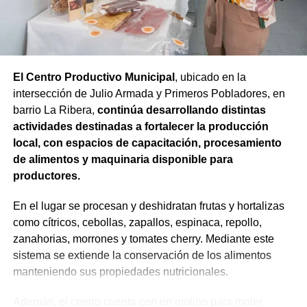
El Fondo Compensador nació a partir de este trabajo
conjunto entre los productores y el Estado provincial que
conforman el Ente del Granizo: por cada peso aportado
por el sector privado, el Gobierno de Río Negro incorpora
El Centro Productivo Municipal
, ubicado en la
otro peso. De esta manera, los establecimientos
intersección de Julio Armada y Primeros Pobladores, en
adheridos que registran daños pueden acceder a
barrio La Ribera,
continúa desarrollando distintas
recursos para completar la cosecha y cubrir parte del
actividades destinadas a fortalecer la producción
capital de trabajo de la siguiente etapa productiva.
local, con espacios de capacitación, procesamiento
de alimentos y maquinaria disponible para
En esta temporada,
cerca de 120 productores
productores.
adheridos al sistema declararon daños sobre
aproximadamente 1.500 hectáreas, con más de 20
En el lugar se procesan y deshidratan frutas y hortalizas
millones de kilos de fruta afectados.
La magnitud de
como cítricos, cebollas, zapallos, espinaca, repollo,
las pérdidas determinó un resarcimiento total cercano a
zanahorias, morrones y tomates cherry. Mediante este
los $3.000 millones.
sistema se extiende la conservación de los alimentos
manteniendo sus propiedades nutricionales.
El alcance general del granizo fue todavía mayor.
Entre
noviembre de 2025 y marzo de 2026 se produjeron
Además, el centro cuenta con un molino para moler
cuatro tormentas que afectaron 7.107 hectáreas y 640