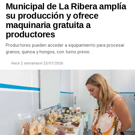
granizo golpea. Sabemos que no reemplaza la
Municipal de La Ribera amplía
producción perdida, pero sí ayuda a sostener el capital de
su producción y ofrece
trabajo para que cada establecimiento pueda seguir
maquinaria gratuita a
produciendo mientras seguimos ampliando las
herramientas de prevención, como la incorporación de
productores
malla antigranizo, que es el camino para reducir el
Productores pueden acceder a equipamiento para procesar
impacto de estos eventos climáticos».
granos, quinoa y hongos, con turno previo.
Hace 2 semanas
el
23/07/2026