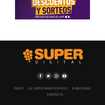
Una respuesta al productor frente al
granizo
Las líneas del CFI están destinadas a financiar
inversiones que permitan mejorar las condiciones
productivas, incorporar tecnología y reducir el impacto de
los eventos climáticos. Dentro de ese marco, la
colocación de malla antigranizo ocupa un lugar central
por su incidencia directa en la protección de las
plantaciones.
La malla no solo reduce los daños provocados por el
INICIO
LA SUPER RADIO EN VIVO
PUBLICIDAD
granizo. También disminuye los defectos que generan el
CONTACTO
sol y el viento sobre la fruta, mejora su calidad comercial
y contribuye a aumentar la productividad por hectárea.