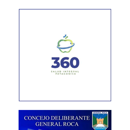
herramienta llegue a la mayor cantidad de productores y
empresas, y convocó a las cámaras y entidades a «ser
voceros de estas herramientas» para acompañar tanto a
quienes ya sufrieron daños como a quienes están
expuestos a sufrirlos.
Weretilneck situó la decisión en una planificación a largo
plazo sobre el cambio climático, estratégica en su sentido
económico: «Estamos hablando de temas realmente
importantes para nuestro futuro. Por eso enmarcar las
políticas que tienen que ver con el financiamiento y con la
calidad del suelo, dentro de algo muy serio, muy
complejo, que hoy es una preocupación mundial, y lo que
no podemos ni debemos hacer fundamentalmente es
minimizarlo. Porque si lo minimizamos, cuando nos
demos cuenta, el daño va a ser irrecuperable», advirtió.
En este sentido, enmarcó la decisión en la certeza de que
el granizo «es algo que llegó para quedarse» y que, por