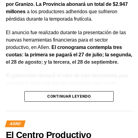
por Granizo. La Provincia abonará un total de $2.947
millones
a los productores adheridos que sufrieron
pérdidas durante la temporada frutícola.
El anuncio fue realizado durante la presentación de las
nuevas herramientas financieras para el sector
productivo, en Allen.
El cronograma contempla tres
cuotas: la primera se pagará el 27 de julio; la segunda,
el 28 de agosto; y la tercera, el 28 de septiembre.
El gobernador destacó el valor de esta herramienta para
«colaborar ante este tipo de situaciones que se les
presentan a los productores» y ponderó el trabajo del
CONTINUAR LEYENDO
Ente del Granizo.
El ministro de Desarrollo Económico y Productivo, Carlos
Banacloy, señaló que «el Fondo Compensador es una
AGRO
herramienta que los productores construyeron junto con
El Centro Productivo
la Provincia y que permite dar una respuesta cuando el