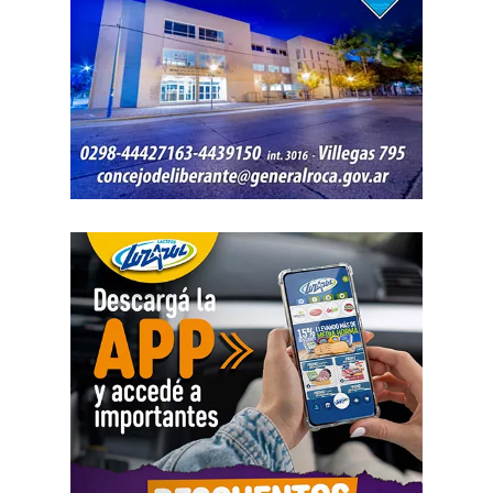
eso, la respuesta del Estado «tiene que ser de carácter
permanente». También destacó que las herramientas
llegan en un contexto que vuelve oportuna la decisión de
invertir: «Estas herramientas llegan en el momento que
tienen que llegar. Si lo hubiésemos hecho tres o cuatro
años antes, nadie se habría animado a arriesgarse; y si lo
hiciéramos dentro de cinco años, el nivel de daño y de
pérdida en nuestras chacras y en nuestras producciones
hubiese sido enorme. Estamos llegando en el momento
justo», afirmó.