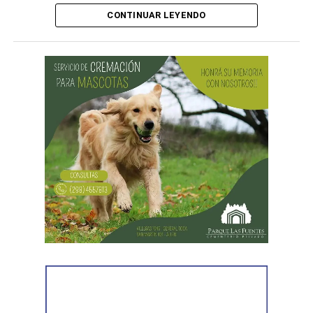
CONTINUAR LEYENDO
Desde Vialidad Nacional informaron que,
durante las
próximas semanas, el operativo de bacheo será
reforzado con dos nuevas cuadrillas de trabajo y dos
camiones bacheadores, lo que permitirá incrementar
el ritmo de ejecución y optimizar las tareas de
mantenimiento en distintos puntos del Alto Valle.
Por otra parte, el organismo avanza con el relevamiento
técnico que definirá los tramos de la Ruta Nacional N°
151 donde se aplicarán 5.000 toneladas de mezcla