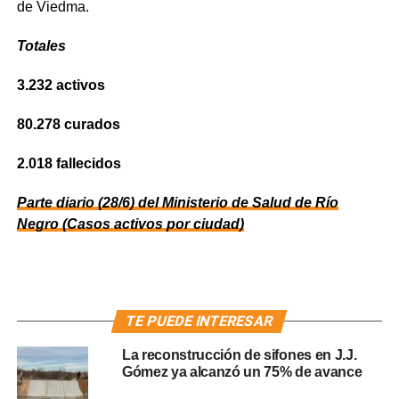
de Viedma.
Totales
3.232 activos
80.278 curados
2.018 fallecidos
Parte diario (28/6) del Ministerio de Salud de Río
Negro (Casos activos por ciudad)
TE PUEDE INTERESAR
La reconstrucción de sifones en J.J.
Gómez ya alcanzó un 75% de avance