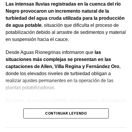
Las intensas lluvias registradas en la cuenca del río
Negro provocaron un incremento natural de la
turbiedad del agua cruda utilizada para la producción
de agua potable
, situación que dificulta el proceso de
potabilización debido al arrastre de sedimentos y material
en suspensión hacia el cauce.
Desde Aguas Rionegrinas informaron que
las
situaciones más complejas se presentan en las
captaciones de Allen, Villa Regina y Fernández Oro
,
donde los elevados niveles de turbiedad obligan a
realizar ajustes permanentes en la operación de las
plantas potabilizadoras.
En tanto, el servicio también se encuentra afectado en
General Roca, Cipolletti y Balsa Las Perlas,
CONTINUAR LEYENDO
localidades donde podrían registrarse bajas de
presión o interrupciones temporales
mientras se
trabaja para sostener la producción de agua potable.