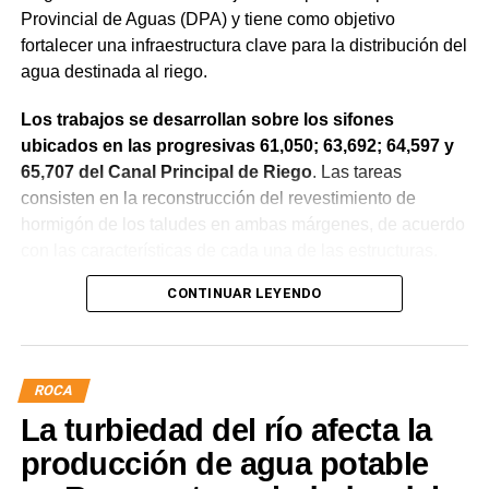
Provincial de Aguas (DPA) y tiene como objetivo
fortalecer una infraestructura clave para la distribución del
agua destinada al riego.
Los trabajos se desarrollan sobre los sifones
ubicados en las progresivas 61,050; 63,692; 64,597 y
65,707 del Canal Principal de Riego
. Las tareas
consisten en la reconstrucción del revestimiento de
hormigón de los taludes en ambas márgenes, de acuerdo
con las características de cada una de las estructuras.
CONTINUAR LEYENDO
La obra incluye la demolición de losas deterioradas, la
incorporación de suelo granular en los sectores que lo
requieren, la ejecución de un nuevo revestimiento de
hormigón reforzado con malla de acero y el sellado de
ROCA
juntas para mejorar la durabilidad de la infraestructura.
La turbiedad del río afecta la
Desde el DPA destacaron que esta intervención forma
producción de agua potable
parte del plan de mantenimiento y renovación de la