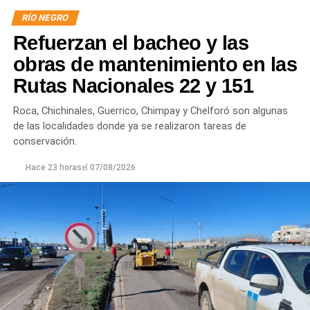
RÍO NEGRO
Por otra parte, en Gral. E. Godoy se registran valores de
Refuerzan el bacheo y las
turbiedad cercanos a 80 NTU, mientras que en
Chichinales rondan los 10 NTU. En ambos casos, las
obras de mantenimiento en las
plantas continúan funcionando con monitoreo
Rutas Nacionales 22 y 151
permanente.
Roca, Chichinales, Guerrico, Chimpay y Chelforó son algunas
Los equipos técnicos de Aguas Rionegrinas mantienen
de las localidades donde ya se realizaron tareas de
un seguimiento constante de la evolución de la turbiedad
conservación.
para adecuar la producción de agua potable de acuerdo
Hace 23 horas
el
07/08/2026
con las condiciones que presenta el río.