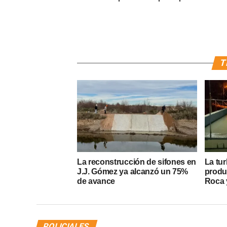
T
La reconstrucción de sifones en
La tur
J.J. Gómez ya alcanzó un 75%
produ
de avance
Roca y
POLICIALES