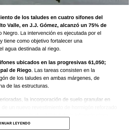
iento de los taludes en cuatro sifones del
lto Valle, en J.J. Gómez, alcanzó un 75% de
o Negro. La intervención es ejecutada por el
 tiene como objetivo fortalecer una
del agua destinada al riego.
sifones ubicados en las progresivas 61,050;
ipal de Riego
. Las tareas consisten en la
igón de los taludes en ambas márgenes, de
na de las estructuras.
erioradas, la incorporación de suelo granular en
ón de un nuevo revestimiento de hormigón reforzado
ara mejorar la durabilidad de la infraestructura.
INUAR LEYENDO
nción forma parte del plan de mantenimiento y