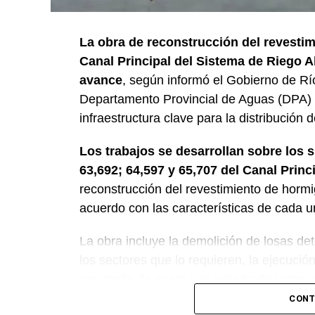
La obra de reconstrucción del revestim
Canal Principal del Sistema de Riego A
avance
, según informó el Gobierno de Rí
Departamento Provincial de Aguas (DPA) y
infraestructura clave para la distribución 
Los trabajos se desarrollan sobre los 
63,692; 64,597 y 65,707 del Canal Princ
reconstrucción del revestimiento de horm
acuerdo con las características de cada u
La obra incluye la demolición de losas det
los sectores que lo requieren, la ejecuci
con malla de acero y el sellado de juntas p
CONT
Desde el DPA destacaron que esta interve