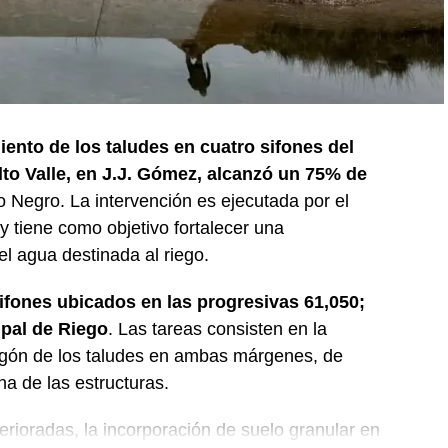
iento de los taludes en cuatro sifones del
lto Valle, en J.J. Gómez, alcanzó un 75% de
o Negro. La intervención es ejecutada por el
 tiene como objetivo fortalecer una
del agua destinada al riego.
sifones ubicados en las progresivas 61,050;
ipal de Riego
. Las tareas consisten en la
igón de los taludes en ambas márgenes, de
na de las estructuras.
erioradas, la incorporación de suelo granular en