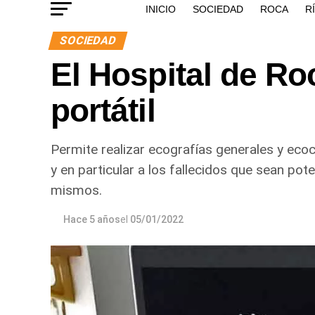
INICIO
SOCIEDAD
ROCA
R
SOCIEDAD
El Hospital de R
portátil
Permite realizar ecografías generales y eco
y en particular a los fallecidos que sean po
mismos.
Hace 5 años
el
05/01/2022