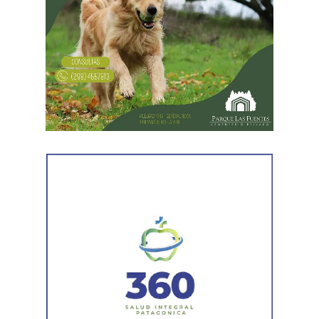
más tarde, al segundo. Ambos vestían la misma
indumentaria observada en las filmaciones del robo,
por lo que fueron detenidos por disposición del fiscal de
turno.
Posteriormente, personal del Gabinete de Criminalística
realizó las diligencias periciales correspondientes, entre
ellas el registro fotográfico de las prendas utilizadas por
los sospechosos, las cuales fueron incorporadas a la
investigación que continúa bajo la órbita del Ministerio
Público Fiscal.