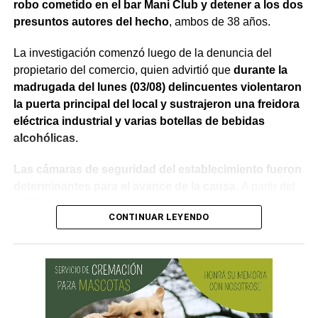
robo cometido en el bar Mani Club y detener a los dos
presuntos autores del hecho
, ambos de 38 años.
La investigación comenzó luego de la denuncia del
propietario del comercio, quien advirtió que
durante la
madrugada del lunes (03/08) delincuentes violentaron
la puerta principal del local y sustrajeron una freidora
eléctrica industrial y varias botellas de bebidas
alcohólicas.
Las cámaras de seguridad del establecimiento fueron
determinantes para el avance de la causa.
A partir del
análisis de las imágenes,
los investigadores lograron
CONTINUAR LEYENDO
identificar a los dos sospechosos
, quienes quedaron
registrados mientras recorrían el interior del bar.
Durante recorridas preventivas realizadas en distintos
sectores de la ciudad,
efectivos de la Comisaría 3°
localizaron primero a uno de los hombres y, horas