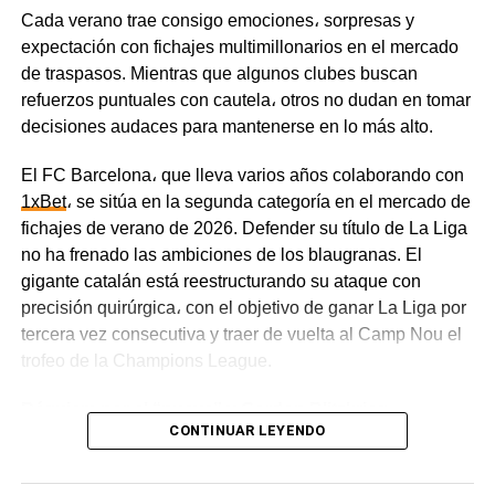
y podría llegar al partido en mejores condiciones.
Cada verano trae consigo emociones، sorpresas y
expectación con fichajes multimillonarios en el mercado
El Xeneize buscará sumar tres puntos clave en casa, por
de traspasos. Mientras que algunos clubes buscan
lo que tomará la iniciativa e irá al ataque con agresividad.
refuerzos puntuales con cautela، otros no dudan en tomar
Por su parte, Vélez está bien organizado en el fondo y es
decisiones audaces para mantenerse en lo más alto.
capaz de complicarle la vida a su rival con contraataques
veloces.
El FC Barcelona، que lleva varios años colaborando con
1xBet
، se sitúa en la segunda categoría en el mercado de
Tigre vs. River Plate, 8 de agosto
fichajes de verano de 2026. Defender su título de La Liga
no ha frenado las ambiciones de los blaugranas. El
Los Millonarios atraviesan una racha de mala suerte y
gigante catalán está reestructurando su ataque con
todavía no han sumado ningún punto. En sus tres
precisión quirúrgica، con el objetivo de ganar La Liga por
primeros partidos, River Plate claramente no pasó por su
tercera vez consecutiva y traer de vuelta al Camp Nou el
mejor momento — el equipo superó a sus rivales en la
trofeo de la Champions League.
calidad del juego y en las estadísticas, pero sufrió tres
derrotas por 1-0.
Réquiem por el “nueve” y Gordon Blitzkrieg
CONTINUAR LEYENDO
El estilo de juego disciplinado y pragmático de Tigre le
La marcha de Robert Lewandowski marcó el punto de
está dando buenos resultados, ya que El Matador sumó
partida de la reestructuración del ataque. El