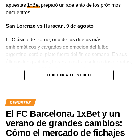
apuestas
1xBet
preparó un adelanto de los próximos
encuentros.
San Lorenzo vs Huracán, 9 de agosto
El Clásico de Barrio, uno de los duelos más
emblemáticos y cargados de emoción del fútbol
argentino, será el plato fuerte del fin de semana. En sus
últimos tres partidos, Los Santos han sufrido dos derrotas,
mientras que El Globo ha conseguido sumar cuatro
CONTINUAR LEYENDO
puntos. El cruce entre estos dos viejos rivales va mucho
más allá de un partido cualquiera, ya que los equipos van
a pelear no solo por mejorar su posición en la liga, sino
también por defender el honor de sus clubes.
DEPORTES
El FC Barcelona، 1xBet y un
En los últimos años, los partidos entre San Lorenzo y
Huracán no se han caracterizado precisamente por tener
verano de grandes cambios:
muchos goles, sino que es habitual que los hinchas vean
Cómo el mercado de fichajes
a los jugadores marcar una o dos veces. Es probable que