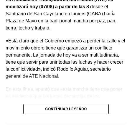
movilizará hoy (07/08) a partir de las 8
desde el
Santuario de San Cayetano en Liniers (CABA) hacía
Plaza de Mayo en la tradicional marcha por paz, pan,
tierra, techo y trabajo.
«Está claro que el Gobierno empezó a perder la calle y el
movimiento obrero tiene que garantizar un conflicto
permanente. La jornada de hoy va a ser multitudinaria,
tiene que servir para unir todas las luchas y hacer crecer
la conflictividad», indicó Rodolfo Aguiar, secretario
general de ATE Nacional.
En esta línea, apuntó que «esta marcha tiene que poner
en evidencia que las justas demandas de los
trabajadores, jubilados y los sectores populares no
CONTINUAR LEYENDO
encuentran respuestas, y que el gobierno es el exclusivo
responsable de la angustia en la que está sumida la
mayoría de la sociedad».