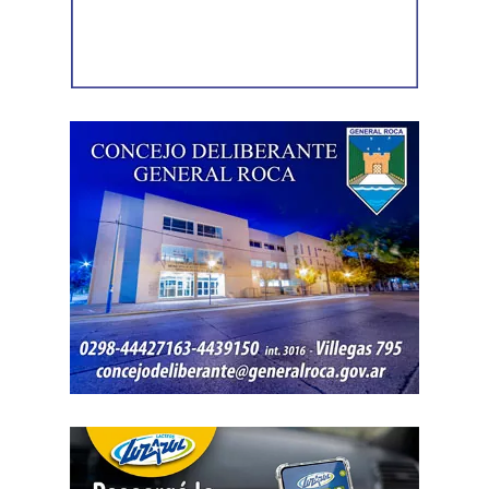
Luego, la secretaria general de Conadu, Clara Chevalier,
precisó que, como parte de esa política de destrucción de
los derechos laborales, «el gobierno nacional produjo
una desregulación de los precios fundamentales para la
vida, como las tarifas de transporte, telefonía celular,
internet, luz y gas. Todo eso produjo una caída del salario
que tiene un impacto directo e indirecto sobre las
mujeres».
«Estamos viviendo una brutal disputa por el tiempo.
Mientras la reforma laboral ataca una de las conquistas
fundacionales como la jornada de 8 horas, instalando un
banco de horas flexible, que borra los límites entre lo
personal y lo laboral, debemos recurrir a varios empleos
para poder sostener la vida», dijo Chevalier y subrayó
que «esta pobreza de tiempo impacta de manera
asimétrica sobre las mujeres, provoca una crisis sobre los
cuidados y desorganiza los hogares».