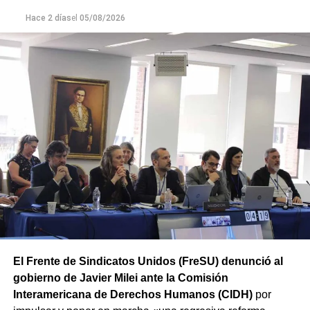
intermedio, pero sin los artículos que aprobaban el
Hace 2 días
el
05/08/2026
régimen de extranjerización de las tierras rurales. Cabe
destacar que numerosos senadores y gobernadores ya
habían adelantado su rechazo a esta modificación.
De esta forma, ATE mantiene la movilización prevista
y concentrará a partir de las 12 hs en Av. Rivadavia y
Rodriguez Peña (CABA).
Además, las movilizaciones se
replicarán en las principales ciudades de todas las
provincias en el marco de la Jornada Nacional de Lucha
convocada por el sindicato.
El Frente de Sindicatos Unidos (FreSU) denunció al
gobierno de Javier Milei ante la Comisión
Interamericana de Derechos Humanos (CIDH)
por