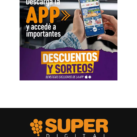
Al abordar la persecución política a sindicalistas y
sindicatos, Biró sostuvo que «el Estado me ha iniciado
una persecución mediática, gremial, jurídica y personal
por ser el secretario general de la Asociación de Pilotos.
Se trata de una campaña abierta y pública de difamación
llevada adelante por funcionarios del gobierno, utilizando
la aplicación Mi Argentina o las carteleras de las
estaciones terminales. Usaron todos los recursos del
Estado. Me imputaron delitos penales, me hicieron saber
que perseguían a mi familia, a mi mujer y a mis hijas, y
tuve que presentar un habeas corpus preventivo».
Biró también señaló que «el gobierno impulsó denuncias
y multas multimillonarias contras organizaciones
sindicales como las que hicieron a los compañeros de La
Fraternidad, la UTA, la Asociación de Personal
Aeronáutico o las acciones judiciales contra 170
trabajadores del subte».