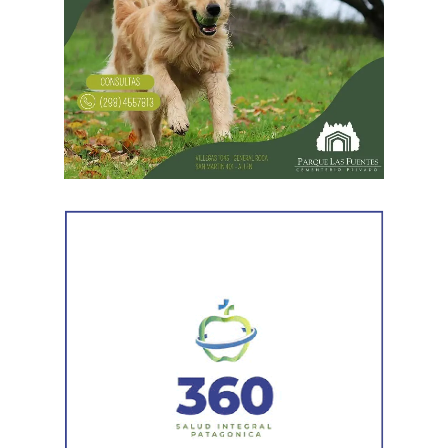
partir de una mayor explotación. Jornadas más extensas
y salarios más bajos», dijo el secretario general de ATE,
Rodolfo Aguiar, al iniciar la exposición por parte del
FreSU, que solicitó la audiencia junto con el Centro de
Estudios Legales y Sociales (CELS) y el Sindicato de
Prensa de Buenos Aires (SiPreBA). Participaron también
representantes de la Asociación de Abogados
Laboralistas, Mariana Amartino y Matías Cremonte, y el
presidente de la Asociación Nacional de Jueces del
Trabajo (ANJUT), Juan Orsini.
Agregó que «aquello que sostuvo la OIT sobre que el
trabajo no es una mercancía se transformó en letra
muerta. Con esta reforma, estamos frente a un régimen de
compraventa de la fuerza de trabajo. En la Argentina,
enfrentamos un ataque al Estado de Derecho, a la
democracia, a la Constitución Nacional y al sistema
interamericano de derechos humanos. Por eso es que
esta comisión debe actuar».