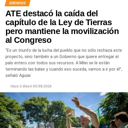
GREMIOS
«Lo demuestran las encuestas, a Milei se le están
ATE destacó la caída del
terminando las balas. Tiene que saber que empezamos a
ir por él», sentenció Aguiar.
capítulo de la Ley de Tierras
pero mantiene la movilización
Las movilizaciones además se replicarán en todas las
al Congreso
provincias en el marco de la Jornada Nacional de
Lucha
dispuesta por el sindicato estatal en reclamo por
“Es un triunfo de la lucha del pueblo que no sólo rechaza este
«reapertura de paritarias y urgente recomposición salarial
proyecto, sino también a un Gobierno que quiere entregar el
y de jubilaciones; rechazo al vaciamiento de los
país entero con todos sus recursos. A Milei se le están
organismos públicos; pase a planta permanente de todas
terminando las balas y cuando eso suceda, vamos a ir por él”,
las y los trabajadores precarizados; rechazo a las
señaló Aguiar.
privatizaciones de empresas públicas; reincorporación de
todas las y los trabajadores despedidos; restitución de los
Hace 2 días
el
05/08/2026
fondos adeudados a las provincias y FGS de la ANSES; y
rechazo a la armonización de las Cajas Previsionales
Provinciales».