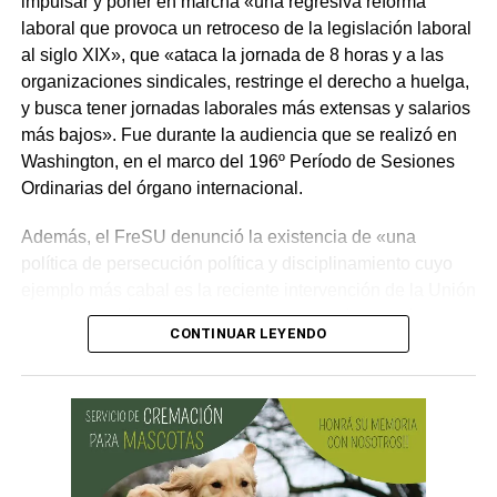
impulsar y poner en marcha «una regresiva reforma
laboral que provoca un retroceso de la legislación laboral
al siglo XIX», que «ataca la jornada de 8 horas y a las
organizaciones sindicales, restringe el derecho a huelga,
y busca tener jornadas laborales más extensas y salarios
más bajos». Fue durante la audiencia que se realizó en
Washington, en el marco del 196º Período de Sesiones
Ordinarias del órgano internacional.
Además, el FreSU denunció la existencia de «una
política de persecución política y disciplinamiento cuyo
ejemplo más cabal es la reciente intervención de la Unión
Obrera Metalúrgica (UOM) y la persecución mediática,
CONTINUAR LEYENDO
gremial, jurídica y personal» desplegada por funcionarios
del gobierno contra el secretario general de Pilotos
(APLA), Pablo Biró.
«El espíritu de esta reforma es beneficiar sólo a los
empresarios y aumentar sus márgenes de rentabilidad a