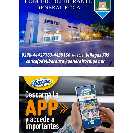
El STJ descartó que la sentencia implicara una
intromisión en el funcionamiento de la obra social.
Explicó que la exhortación para que la obra social actúe
«en forma diligente, rápida y oportuna» no modifica el
régimen de contrataciones ni los procedimientos de
auditoría interna, sino que «se limita a instar una mayor
diligencia administrativa, sin imponer modalidad, plazo ni
procedimiento específico». Esa medida, concluyó, no
representa una extralimitación de las competencias
judiciales.
La sentencia recordó que los niños y las personas con
discapacidad se encuentran en una situación de especial
vulnerabilidad y que el Estado debe brindarles una
protección reforzada. En ese sentido, afirmó que las
políticas públicas deben garantizar «el nivel de vida más
alto posible», especialmente en materia de salud,
rehabilitación e integración social.