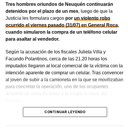
Tres hombres oriundos de Neuquén continuarán
sociedades, comercios y emprendimientos. Sin
detenidos por el plazo de un mes
, luego de que la
embargo, el expediente no permitió determinar con
Justicia les formulara cargos
por
un violento robo
exactitud cuánto dinero generaban esas actividades
ocurrido el viernes pasado (31/07) en General Roca
,
ni qué parte correspondía al progenitor.
cuando simularon la compra de un teléfono celular
para asaltar al vendedor.
La jueza también examinó una certificación contable que
él mismo presentó. Ese documento informó un promedio
Según la acusación de los fiscales Julieta Villa y
de ingresos durante un período determinado y consignó
Facundo Polantinos, cerca de las 21.20 horas los
una relación laboral con una de las empresas. El fallo
imputados llegaron al local comercial de la víctima con la
aclaró que esos datos no reflejaban necesariamente la
intención aparente de comprar un celular. Tras convencer
totalidad de los recursos, ya que existían otras
al joven de subir a la camioneta en la que se movilizaban
participaciones comerciales acreditadas en la causa.
para concretar la operación, uno de los ocupantes
amartilló un arma de fuego y le exigió la clave del
El informe bancario añadió otro elemento. La cuenta
teléfono.
registró variaciones importantes entre ingresos, egresos y
saldos durante varios meses. La sentencia tomó esos
CONTINUAR LEYENDO
La Fiscalía sostuvo que los acusados golpearon a la
movimientos como parte del análisis patrimonial, aunque
víctima y le ordenaron que no los mirara mientras
no los consideró suficientes para establecer por sí solos
recorrían distintas calles de la ciudad.
Finalmente, lo
una cifra definitiva.