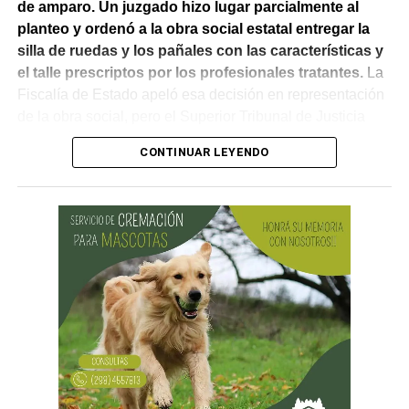
de amparo. Un juzgado hizo lugar parcialmente al
planteo y ordenó a la obra social estatal entregar la
silla de ruedas y los pañales con las características y
el talle prescriptos por los profesionales tratantes.
La
Fiscalía de Estado apeló esa decisión en representación
de la obra social, pero el Superior Tribunal de Justicia
confirmó el fallo.
CONTINUAR LEYENDO
En la apelación, la provincia sostuvo que nunca había
negado las prestaciones. Explicó que la discusión estaba
vinculada con «los plazos propios del régimen de
contrataciones públicas y los requerimientos de auditoría
médica», y no con un rechazo de la cobertura. También
señaló que la silla de ruedas se encontraba en trámite y
que las prestaciones habían sido autorizadas.
El Superior Tribunal entendió que esos argumentos no
alcanzaban para modificar la sentencia. Señaló que la
obra social puso el acento en los procedimientos