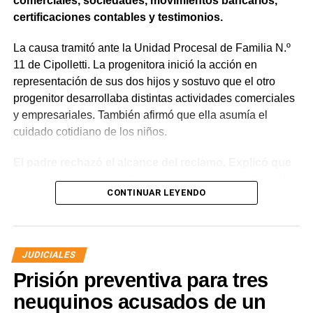
comerciales, sociedades, movimientos bancarios,
certificaciones contables y testimonios.
La causa tramitó ante la Unidad Procesal de Familia N.º
11 de Cipolletti. La progenitora inició la acción en
representación de sus dos hijos y sostuvo que el otro
progenitor desarrollaba distintas actividades comerciales
y empresariales. También afirmó que ella asumía el
cuidado cotidiano de los niños.
El padre rechazó el alcance del reclamo. Explicó que
sus ingresos no eran fijos, presentó una certificación
CONTINUAR LEYENDO
contable y acompañó documentación bancaria.
Además, sostuvo que realizaba aportes mensuales y
entregas de alimentos, ropa y útiles escolares.
JUDICIALES
La discusión quedó centrada en una pregunta: cuál
Prisión preventiva para tres
era su capacidad económica real.
El primer tramo de la respuesta apareció en los
neuquinos acusados de un
informes tributarios. La Agencia de Recaudación