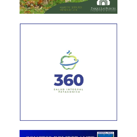
administrativos, pero no logró rebatir los fundamentos
centrales del fallo de primera instancia.
En relación con los pañales, el STJ advirtió que el
informe presentado por la auditoría médica describía las
características generales del producto que entregaba la
obra social, pero no analizaba la situación específica del
niño. Además, observó que la propia auditoría reconocía
que el cambio de talle todavía estaba pendiente.
La sentencia también valoró que la madre había
informado una mejoría en el cuadro de dermatitis de su
hijo luego del cambio de marca y remarcó que esa
circunstancia «no fue rebatida con un examen médico
propio y específico de la demandada». En ese contexto,
concluyó que una evaluación técnica general no era
suficiente para desplazar las necesidades concretas
acreditadas en el expediente.