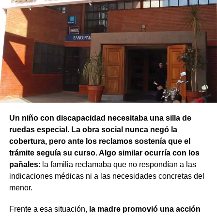
La Fiscalía solicitó la prisión preventiva al considerar que
se practique una liquidación por los períodos anteriores,
existían riesgos de entorpecimiento de la investigación y
con deducción de los pagos ya realizados.
de fuga. Si bien el defensor público Gustavo Viecens se
opuso al planteo y los imputados prestaron declaración,
el juez de Garantías Gustavo Quelín resolvió que
permanezcan detenidos durante un mes mientras
continúa la investigación.
Un niño con discapacidad necesitaba una silla de
ruedas especial. La obra social nunca negó la
cobertura, pero ante los reclamos sostenía que el
trámite seguía su curso. Algo similar ocurría con los
pañales
: la familia reclamaba que no respondían a las
indicaciones médicas ni a las necesidades concretas del
menor.
Frente a esa situación,
la madre promovió una acción