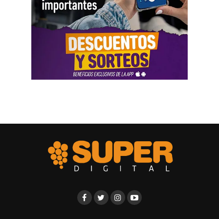
Se trata de una campaña abierta y pública de difamación
llevada adelante por funcionarios del gobierno, utilizando
la aplicación Mi Argentina o las carteleras de las
estaciones terminales. Usaron todos los recursos del
Estado. Me imputaron delitos penales, me hicieron saber
que perseguían a mi familia, a mi mujer y a mis hijas, y
tuve que presentar un habeas corpus preventivo».
Biró también señaló que «el gobierno impulsó denuncias
y multas multimillonarias contras organizaciones
sindicales como las que hicieron a los compañeros de La
Fraternidad, la UTA, la Asociación de Personal
Aeronáutico o las acciones judiciales contra 170
trabajadores del subte».
Ante las exposiciones de los solicitantes de la audiencia,
los comisionados de la CIDH hicieron algunos
cuestionamientos y solicitaron explicaciones a los
representantes del Gobierno argentino por los modos y