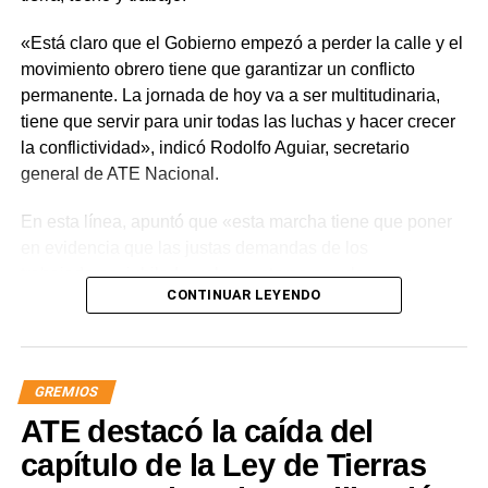
«Está claro que el Gobierno empezó a perder la calle y el
movimiento obrero tiene que garantizar un conflicto
permanente. La jornada de hoy va a ser multitudinaria,
tiene que servir para unir todas las luchas y hacer crecer
la conflictividad», indicó Rodolfo Aguiar, secretario
general de ATE Nacional.
En esta línea, apuntó que «esta marcha tiene que poner
en evidencia que las justas demandas de los
trabajadores, jubilados y los sectores populares no
CONTINUAR LEYENDO
encuentran respuestas, y que el gobierno es el exclusivo
responsable de la angustia en la que está sumida la
mayoría de la sociedad».
GREMIOS
«Lo demuestran las encuestas, a Milei se le están
ATE destacó la caída del
terminando las balas. Tiene que saber que empezamos a
ir por él», sentenció Aguiar.
capítulo de la Ley de Tierras