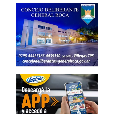
vida, como las tarifas de transporte, telefonía celular,
internet, luz y gas. Todo eso produjo una caída del salario
que tiene un impacto directo e indirecto sobre las
mujeres».
«Estamos viviendo una brutal disputa por el tiempo.
Mientras la reforma laboral ataca una de las conquistas
fundacionales como la jornada de 8 horas, instalando un
banco de horas flexible, que borra los límites entre lo
personal y lo laboral, debemos recurrir a varios empleos
para poder sostener la vida», dijo Chevalier y subrayó
que «esta pobreza de tiempo impacta de manera
asimétrica sobre las mujeres, provoca una crisis sobre los
cuidados y desorganiza los hogares».
Al abordar la persecución política a sindicalistas y
sindicatos, Biró sostuvo que «el Estado me ha iniciado
una persecución mediática, gremial, jurídica y personal
por ser el secretario general de la Asociación de Pilotos.