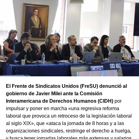
De esta forma, ATE mantiene la movilización prevista
y concentrará a partir de las 12 hs en Av. Rivadavia y
Rodriguez Peña (CABA).
Además, las movilizaciones se
replicarán en las principales ciudades de todas las
provincias en el marco de la Jornada Nacional de Lucha
convocada por el sindicato.
El Frente de Sindicatos Unidos (FreSU) denunció al
gobierno de Javier Milei ante la Comisión
Interamericana de Derechos Humanos (CIDH)
por
impulsar y poner en marcha «una regresiva reforma
laboral que provoca un retroceso de la legislación laboral
al siglo XIX», que «ataca la jornada de 8 horas y a las
organizaciones sindicales, restringe el derecho a huelga,
y busca tener jornadas laborales más extensas y salarios