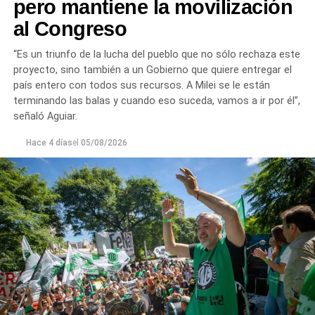
pero mantiene la movilización
Las movilizaciones además se replicarán en todas las
al Congreso
provincias en el marco de la Jornada Nacional de
Lucha
dispuesta por el sindicato estatal en reclamo por
“Es un triunfo de la lucha del pueblo que no sólo rechaza este
«reapertura de paritarias y urgente recomposición salarial
proyecto, sino también a un Gobierno que quiere entregar el
y de jubilaciones; rechazo al vaciamiento de los
país entero con todos sus recursos. A Milei se le están
organismos públicos; pase a planta permanente de todas
terminando las balas y cuando eso suceda, vamos a ir por él”,
las y los trabajadores precarizados; rechazo a las
señaló Aguiar.
privatizaciones de empresas públicas; reincorporación de
todas las y los trabajadores despedidos; restitución de los
Hace 4 días
el
05/08/2026
fondos adeudados a las provincias y FGS de la ANSES; y
rechazo a la armonización de las Cajas Previsionales
Provinciales».