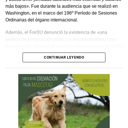
más bajos». Fue durante la audiencia que se realizó en
Washington, en el marco del 196º Período de Sesiones
Ordinarias del órgano internacional.
Además, el FreSU denunció la existencia de «una
política de persecución política y disciplinamiento cuyo
ejemplo más cabal es la reciente intervención de la Unión
Obrera Metalúrgica (UOM) y la persecución mediática,
CONTINUAR LEYENDO
gremial, jurídica y personal» desplegada por funcionarios
del gobierno contra el secretario general de Pilotos
(APLA), Pablo Biró.
«El espíritu de esta reforma es beneficiar sólo a los
empresarios y aumentar sus márgenes de rentabilidad a
partir de una mayor explotación. Jornadas más extensas
y salarios más bajos», dijo el secretario general de ATE,
Rodolfo Aguiar, al iniciar la exposición por parte del
FreSU, que solicitó la audiencia junto con el Centro de
Estudios Legales y Sociales (CELS) y el Sindicato de