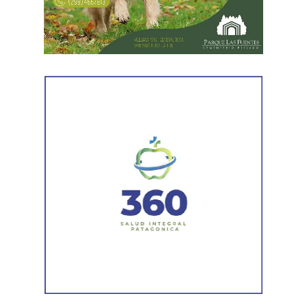
Prensa de Buenos Aires (SiPreBA). Participaron también
representantes de la Asociación de Abogados
Laboralistas, Mariana Amartino y Matías Cremonte, y el
presidente de la Asociación Nacional de Jueces del
Trabajo (ANJUT), Juan Orsini.
Agregó que «aquello que sostuvo la OIT sobre que el
trabajo no es una mercancía se transformó en letra
muerta. Con esta reforma, estamos frente a un régimen de
compraventa de la fuerza de trabajo. En la Argentina,
enfrentamos un ataque al Estado de Derecho, a la
democracia, a la Constitución Nacional y al sistema
interamericano de derechos humanos. Por eso es que
esta comisión debe actuar».
Luego, la secretaria general de Conadu, Clara Chevalier,
precisó que, como parte de esa política de destrucción de
los derechos laborales, «el gobierno nacional produjo
una desregulación de los precios fundamentales para la