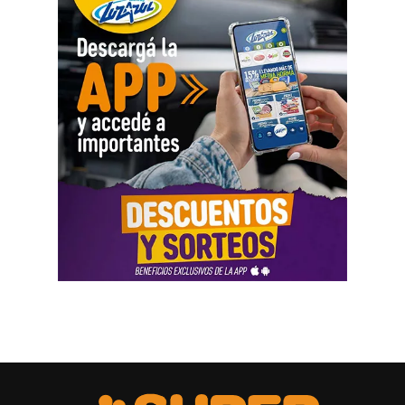
movimientos como parte del análisis patrimonial, aunque
no los consideró suficientes para establecer por sí solos
una cifra definitiva.
Las declaraciones testimoniales completaron el cuadro.
Varias personas hablaron sobre locales gastronómicos,
viajes al exterior, vehículos y nivel de vida. Otro
testimonio mencionó la relación del progenitor con una
empresa que ocupaba un inmueble comercial.
Aun con ese conjunto de pruebas, la jueza señaló que
faltó documentación contable específica. También
sostuvo que el progenitor estaba en mejores condiciones
de presentar información precisa sobre sus ingresos, su
patrimonio y las ganancias de las sociedades.
El fallo aplicó el criterio de las cargas probatorias
dinámicas. Según la resolución, ese principio impone el
deber de aportar la prueba a quien cuenta con mejores
posibilidades técnicas o materiales para hacerlo.