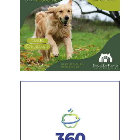
era su capacidad económica real.
El primer tramo de la respuesta apareció en los
informes tributarios. La Agencia de Recaudación
Tributaria de Río Negro informó que el progenitor
figuraba inscripto en actividades vinculadas con
servicios gastronómicos, asesoramiento y gestión
empresarial.
También registró vehículos a su nombre.
Luego llegaron los datos de la Municipalidad de
Cipolletti. Los registros indicaron la existencia de una
habilitación comercial vigente para un establecimiento
gastronómico y señalaron su participación como socio
gerente en una sociedad. Otro informe municipal dio
cuenta de antecedentes vinculados con inmuebles y
permisos comerciales.
La Agencia de Recaudación y Control Aduanero sumó
más piezas. Según la sentencia,
el progenitor aparecía
registrado como socio, gerente o administrador en