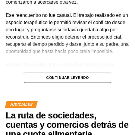
comenzaron a acercarse otra vez.
por los daños que considere haber sufrido.
Ese reencuentro no fue casual. El trabajo realizado en un
espacio terapéutico le permitió revisar el conflicto desde
otro lugar y preguntarse si todavía quedaba algo por
reconstruir. Entonces eligió detener el proceso judicial,
recuperar el tiempo perdido y darse, junto a su padre, una
oportunidad que hasta hacía poco creía imposible.
El fuero de Familia de Luis Beltrán hizo lugar a ese
pedido, declaró concluido el proceso por desistimiento y
CONTINUAR LEYENDO
ordenó el archivo de las actuaciones. La jueza consideró
que se encontraban reunidos los requisitos previstos por
la legislación para poner fin al expediente.
JUDICIALES
El joven había promovido la acción para solicitar la
La ruta de sociedades,
supresión de su apellido paterno. Durante la etapa inicial
del trámite se incorporó la documentación presentada, se
cuentas y comercios detrás de
ordenó la publicación de edictos y se dispusieron
una cuota alimentaria