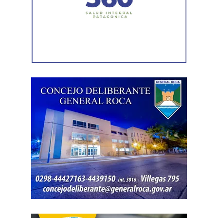
distintas firmas. A esa información se agregó un
contrato de franquicia para la explotación de un local
comercial. La documentación acreditó vínculos con
sociedades, comercios y emprendimientos. Sin
embargo, el expediente no permitió determinar con
exactitud cuánto dinero generaban esas actividades
ni qué parte correspondía al progenitor.
La jueza también examinó una certificación contable que
él mismo presentó. Ese documento informó un promedio
de ingresos durante un período determinado y consignó
una relación laboral con una de las empresas. El fallo
aclaró que esos datos no reflejaban necesariamente la
totalidad de los recursos, ya que existían otras
participaciones comerciales acreditadas en la causa.
El informe bancario añadió otro elemento. La cuenta
registró variaciones importantes entre ingresos, egresos y
saldos durante varios meses. La sentencia tomó esos