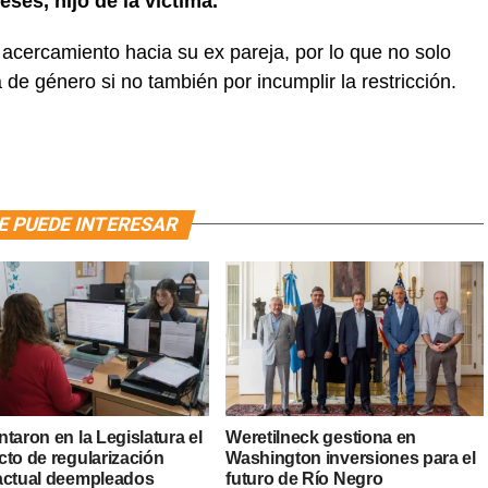
ses, hijo de la víctima.
acercamiento hacia su ex pareja, por lo que no solo
 de género si no también por incumplir la restricción.
E PUEDE INTERESAR
taron en la Legislatura el
Weretilneck gestiona en
cto de regularización
Washington inversiones para el
actual deempleados
futuro de Río Negro