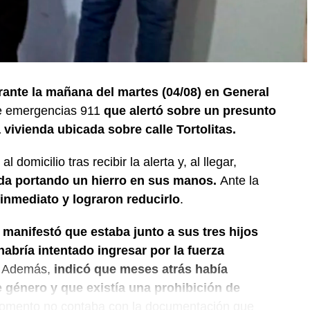
ante la mañana del martes (04/08) en General
de emergencias 911
que alertó sobre un presunto
vivienda ubicada sobre calle Tortolitas.
l domicilio tras recibir la alerta y, al llegar,
nda portando un hierro en sus manos.
Ante la
 inmediato y lograron reducirlo
.
 manifestó que estaba junto a sus tres hijos
bría intentado ingresar por la fuerza
Además,
indicó que meses atrás había
 género y que existía una prohibición de
omento no contaba con la documentación que