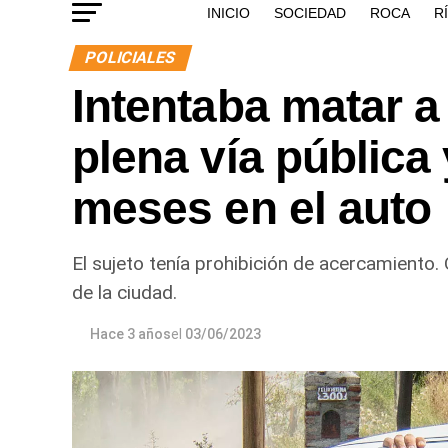
INICIO
SOCIEDAD
ROCA
R
POLICIALES
Intentaba matar a
plena vía pública
meses en el auto
El sujeto tenía prohibición de acercamiento.
de la ciudad.
Hace 3 años
el
03/06/2023