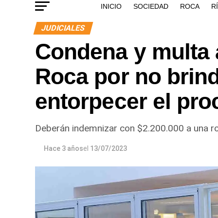
INICIO
SOCIEDAD
ROCA
R
JUDICIALES
Condena y multa a
Roca por no brind
entorpecer el pro
Deberán indemnizar con $2.200.000 a una ro
Hace 3 años
el
13/07/2023