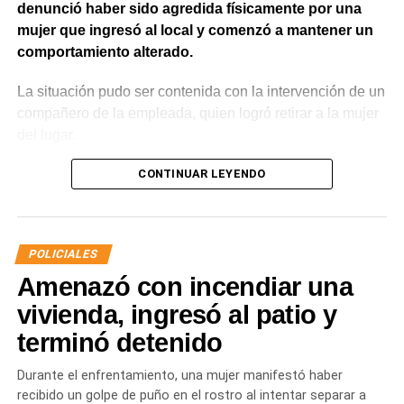
denunció haber sido agredida físicamente por una
mujer que ingresó al local y comenzó a mantener un
comportamiento alterado.
La situación pudo ser contenida con la intervención de un
compañero de la empleada, quien logró retirar a la mujer
del lugar.
Posteriormente,
la Policía recibió otra denuncia
CONTINUAR LEYENDO
vinculada con daños en un comercio de calle San
Juan. Según se informó, la misma mujer habría
provocado la rotura del vidrio de la puerta de ingreso
POLICIALES
mediante una patada.
Amenazó con incendiar una
Ante la sucesión de situaciones
, intervino personal
vivienda, ingresó al patio y
policial y se dio participación a las autoridades
terminó detenido
correspondientes para avanzar con la asistencia
necesaria.
Durante el enfrentamiento, una mujer manifestó haber
recibido un golpe de puño en el rostro al intentar separar a