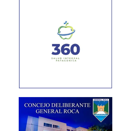
Durante el procedimiento, el personal encontró el teléfono
celular que permanecía desaparecido, oculto en el
acceso a la vivienda. El aparato fue reconocido por la
víctima, quien presentó la documentación
correspondiente para acreditar su propiedad. Además,
también
fue hallada la bolsa con el dinero en efectivo
denunciado como robado
.
Posteriormente, el inmueble fue preservado para la
intervención del Gabinete de Criminalística, que realizó
las pericias correspondientes. Otros elementos