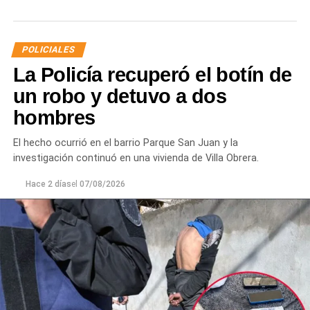
discusión, sufrió una lesión leve en el rostro.
La víctima expresó que no deseaba radicar una
POLICIALES
denuncia penal ni recibir asistencia médica y
La Policía recuperó el botín de
únicamente solicitó que el joven se retirara del lugar
para evitar que el conflicto continuara.
un robo y detuvo a dos
hombres
Ante la persistencia de la conducta agresiva y el
incumplimiento de las indicaciones impartidas por los
El hecho ocurrió en el barrio Parque San Juan y la
efectivos,
el hombre fue demorado con el objetivo de
investigación continuó en una vivienda de Villa Obrera.
prevenir que la situación derivara en un hecho de
mayor gravedad.
Hace 2 días
el
07/08/2026