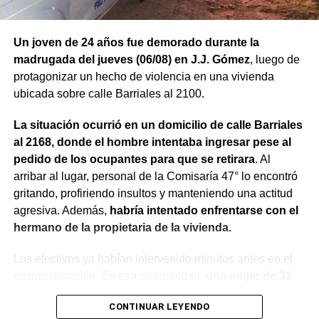
Un joven de 24 años fue demorado durante la
madrugada del jueves (06/08) en J.J. Gómez
, luego de
protagonizar un hecho de violencia en una vivienda
ubicada sobre calle Barriales al 2100.
La situación ocurrió en un domicilio de calle Barriales
al 2168, donde el hombre intentaba ingresar pese al
pedido de los ocupantes para que se retirara
. Al
arribar al lugar, personal de la Comisaría 47° lo encontró
gritando, profiriendo insultos y manteniendo una actitud
agresiva. Además,
habría intentado enfrentarse con el
hermano de la propietaria de la vivienda.
Los efectivos ya habían intervenido minutos antes en el
mismo domicilio. En esa oportunidad,
una mujer de 31
años manifestó que había compartido bebidas
CONTINUAR LEYENDO
alcohólicas con el joven y que, en el marco de una