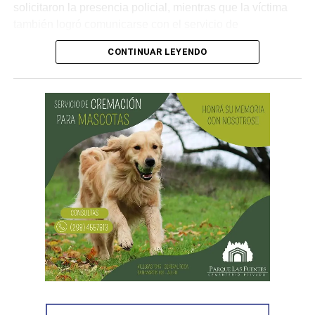
solicitaron la presencia policial, mientras que la víctima
también logró comunicarse con el servicio de
emergencias para informar lo que estaba ocurriendo.
CONTINUAR LEYENDO
Al llegar, los efectivos encontraron a la víctima reteniendo
a uno de los sospechosos. Según relató,
ambos
hombres le habían sustraído una bolsa con dinero en
efectivo y dos teléfonos celulares. En el lugar se
recuperó parte de los bienes robados y se detuvo al
primer involucrado.
En forma paralela,
otra comisión policial se dirigió a
una vivienda ubicada en el barrio Villa Obrera,
señalada por la víctima. Allí se identificó al segundo
sospechoso
y se llevaron adelante distintas diligencias
en el marco de la investigación.