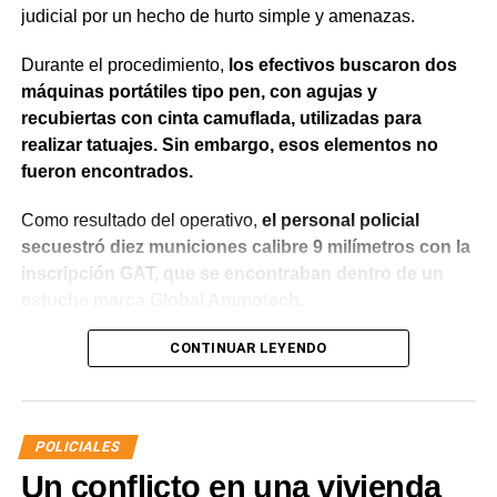
judicial por un hecho de hurto simple y amenazas.
Durante el procedimiento,
los efectivos buscaron dos
máquinas portátiles tipo pen, con agujas y
recubiertas con cinta camuflada, utilizadas para
realizar tatuajes. Sin embargo, esos elementos no
fueron encontrados.
Como resultado del operativo,
el personal policial
secuestró diez municiones calibre 9 milímetros con la
inscripción GAT, que se encontraban dentro de un
estuche marca Global Ammotech.
Tras el hallazgo, se dio intervención a la Fiscalía N° 6,
CONTINUAR LEYENDO
que dispuso que las municiones sean remitidas en
calidad de secuestro y queden a disposición de la
Justicia.
POLICIALES
Un conflicto en una vivienda