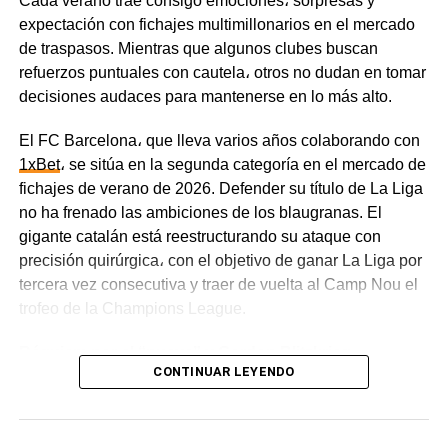
Cada verano trae consigo emociones، sorpresas y
expectación con fichajes multimillonarios en el mercado
El Xeneize buscará sumar tres puntos clave en casa, por
de traspasos. Mientras que algunos clubes buscan
lo que tomará la iniciativa e irá al ataque con agresividad.
refuerzos puntuales con cautela، otros no dudan en tomar
Por su parte, Vélez está bien organizado en el fondo y es
decisiones audaces para mantenerse en lo más alto.
capaz de complicarle la vida a su rival con contraataques
veloces.
El FC Barcelona، que lleva varios años colaborando con
1xBet
، se sitúa en la segunda categoría en el mercado de
Tigre vs. River Plate, 8 de agosto
fichajes de verano de 2026. Defender su título de La Liga
no ha frenado las ambiciones de los blaugranas. El
Los Millonarios atraviesan una racha de mala suerte y
gigante catalán está reestructurando su ataque con
todavía no han sumado ningún punto. En sus tres
precisión quirúrgica، con el objetivo de ganar La Liga por
primeros partidos, River Plate claramente no pasó por su
tercera vez consecutiva y traer de vuelta al Camp Nou el
mejor momento — el equipo superó a sus rivales en la
trofeo de la Champions League.
calidad del juego y en las estadísticas, pero sufrió tres
derrotas por 1-0.
Réquiem por el “nueve” y Gordon Blitzkrieg
CONTINUAR LEYENDO
El estilo de juego disciplinado y pragmático de Tigre le
La marcha de Robert Lewandowski marcó el punto de
está dando buenos resultados, ya que El Matador sumó
partida de la reestructuración del ataque. El
cuatro puntos y se encuentra quinto en la tabla. El equipo
experimentado delantero fichó por el Chicago Fire،