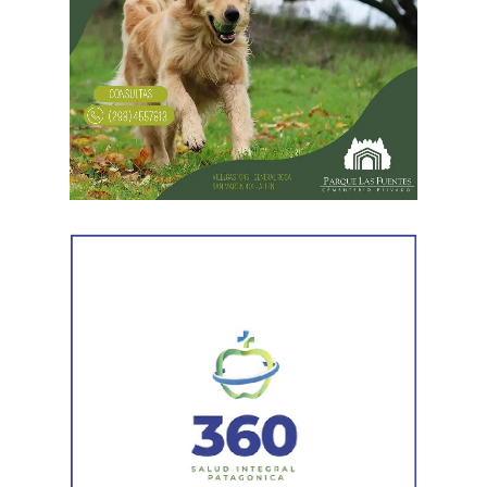
primer involucrado.
En forma paralela,
otra comisión policial se dirigió a
una vivienda ubicada en el barrio Villa Obrera,
señalada por la víctima. Allí se identificó al segundo
sospechoso
y se llevaron adelante distintas diligencias
en el marco de la investigación.
Durante el procedimiento, el personal encontró el teléfono