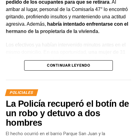
pedido de los ocupantes para que se retirara
. Al
arribar al lugar, personal de la Comisaría 47° lo encontró
gritando, profiriendo insultos y manteniendo una actitud
agresiva. Además,
habría intentado enfrentarse con el
hermano de la propietaria de la vivienda.
Los efectivos ya habían intervenido minutos antes en el
mismo domicilio. En esa oportunidad,
una mujer de 31
años manifestó que había compartido bebidas
CONTINUAR LEYENDO
alcohólicas con el joven y que, en el marco de una
discusión, sufrió una lesión leve en el rostro.
La víctima expresó que no deseaba radicar una
POLICIALES
denuncia penal ni recibir asistencia médica y
La Policía recuperó el botín de
únicamente solicitó que el joven se retirara del lugar
para evitar que el conflicto continuara.
un robo y detuvo a dos
hombres
Ante la persistencia de la conducta agresiva y el
incumplimiento de las indicaciones impartidas por los
El hecho ocurrió en el barrio Parque San Juan y la