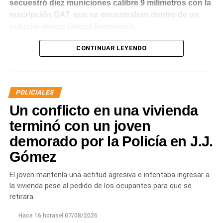
secuestró diez municiones calibre 9 milímetros con la
inscripción GAT, que se encontraban dentro de un
estuche marca Global Ammotech.
Tras el hallazgo, se dio intervención a la Fiscalía N° 6,
CONTINUAR LEYENDO
que dispuso que las municiones sean remitidas en
calidad de secuestro y queden a disposición de la
Justicia.
POLICIALES
Un conflicto en una vivienda
terminó con un joven
demorado por la Policía en J.J.
Gómez
El joven mantenía una actitud agresiva e intentaba ingresar a
la vivienda pese al pedido de los ocupantes para que se
retirara.
Hace 16 horas
el
07/08/2026