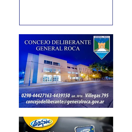
celular que permanecía desaparecido, oculto en el
acceso a la vivienda. El aparato fue reconocido por la
víctima, quien presentó la documentación
correspondiente para acreditar su propiedad. Además,
también
fue hallada la bolsa con el dinero en efectivo
denunciado como robado
.
Posteriormente, el inmueble fue preservado para la
intervención del Gabinete de Criminalística, que realizó
las pericias correspondientes. Otros elementos
encontrados quedaron bajo resguardo para determinar su
procedencia.
Por disposición de la Fiscalía de turno, ambos hombres
permanecen detenidos en el marco de una causa por
robo.