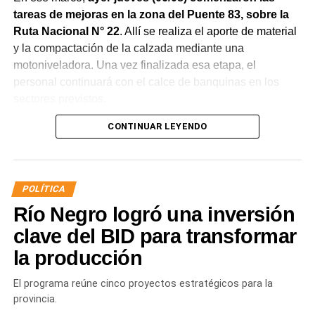
tareas de mejoras en la zona del Puente 83, sobre la
Ruta Nacional N° 22
. Allí se realiza el aporte de material
y la compactación de la calzada mediante una
motoniveladora. Una vez finalizada esa etapa, el
personal continuará con el calce de banquinas en los
sectores previstos.
CONTINUAR LEYENDO
POLÍTICA
Río Negro logró una inversión
clave del BID para transformar
la producción
Desde Vialidad Nacional informaron que,
durante las
próximas semanas, el operativo de bacheo será
El programa reúne cinco proyectos estratégicos para la
reforzado con dos nuevas cuadrillas de trabajo y dos
provincia.
camiones bacheadores, lo que permitirá incrementar