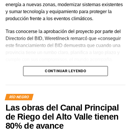
energía a nuevas zonas, modernizar sistemas existentes
y sumar tecnología y equipamiento para proteger la
producción frente a los eventos climáticos.
Tras conocerse la aprobación del proyecto por parte del
Directorio del BID, Weretilneck remarcó que «conseguir
este financiamiento del BID demuestra que cuando una
provincia tiene un rumbo claro, planifica a largo plazo y
cumple con sus compromisos, el mundo acompaña.
Estos fondos llegan porque Río Negro tiene un proyecto
CONTINUAR LEYENDO
de desarrollo serio, con obras concretas y una visión de
futuro».
El monto total del Programa es de US$ 85 millones.
RÍO NEGRO
De ese total, US$ 80 millones serán financiados con
Las obras del Canal Principal
recursos del Banco Interamericano de Desarrollo y
US$ 5 millones con recursos propios de la provincia
de Riego del Alto Valle tienen
de Río Negro.
80% de avance