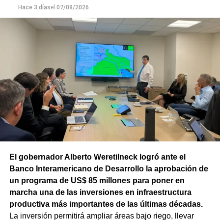
Hace 3 días
el
07/08/2026
el ritmo de ejecución y optimizar las tareas de
mantenimiento en distintos puntos del Alto Valle.
Por otra parte, el organismo avanza con el relevamiento
técnico que definirá los tramos de la Ruta Nacional N°
151 donde se aplicarán 5.000 toneladas de mezcla
asfáltica en caliente, una obra destinada a recuperar los
sectores más deteriorados y mejorar las condiciones de
transitabilidad.
El gobernador Alberto Weretilneck logró ante el
Banco Interamericano de Desarrollo la aprobación de
un programa de US$ 85 millones para poner en
marcha una de las inversiones en infraestructura
productiva más importantes de las últimas décadas.
La inversión permitirá ampliar áreas bajo riego, llevar