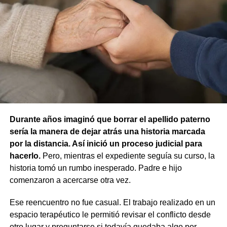
respuesta frente a esa situación. Por ese motivo, la jueza
concluyó que no existían los elementos necesarios para
atribuir responsabilidad contravencional por maltrato
animal.
La resolución también descartó la figura de custodia de
animales, ya que esa infracción solo se configura cuando
un animal causa lesiones a una persona por falta de
cuidados de su dueño. En este caso, el daño recayó
sobre otro animal, por lo que esa norma tampoco
Durante años imaginó que borrar el apellido paterno
resultaba aplicable.
sería la manera de dejar atrás una historia marcada
por la distancia. Así inició un proceso judicial para
El fallo aclaró que el archivo de la causa
hacerlo.
Pero, mientras el expediente seguía su curso, la
contravencional no impide que el dueño del perro
historia tomó un rumbo inesperado. Padre e hijo
lesionado reclame por la vía civil una indemnización
comenzaron a acercarse otra vez.
por los daños que considere haber sufrido.
Ese reencuentro no fue casual. El trabajo realizado en un
espacio terapéutico le permitió revisar el conflicto desde
otro lugar y preguntarse si todavía quedaba algo por