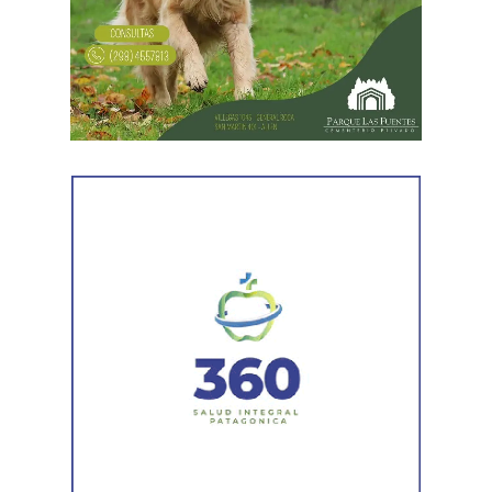
figuraba inscripto en actividades vinculadas con
servicios gastronómicos, asesoramiento y gestión
empresarial.
También registró vehículos a su nombre.
Luego llegaron los datos de la Municipalidad de
Cipolletti. Los registros indicaron la existencia de una
habilitación comercial vigente para un establecimiento
gastronómico y señalaron su participación como socio
gerente en una sociedad. Otro informe municipal dio
cuenta de antecedentes vinculados con inmuebles y
permisos comerciales.
La Agencia de Recaudación y Control Aduanero sumó
más piezas. Según la sentencia,
el progenitor aparecía
registrado como socio, gerente o administrador en
distintas firmas. A esa información se agregó un
contrato de franquicia para la explotación de un local
comercial. La documentación acreditó vínculos con
sociedades, comercios y emprendimientos. Sin