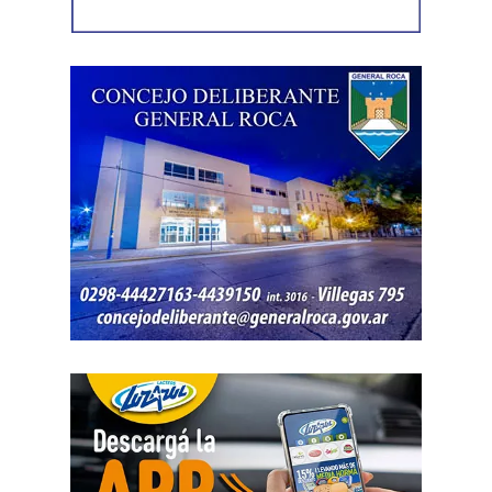
embargo, el expediente no permitió determinar con
exactitud cuánto dinero generaban esas actividades
ni qué parte correspondía al progenitor.
La jueza también examinó una certificación contable que
él mismo presentó. Ese documento informó un promedio
de ingresos durante un período determinado y consignó
una relación laboral con una de las empresas. El fallo
aclaró que esos datos no reflejaban necesariamente la
totalidad de los recursos, ya que existían otras
participaciones comerciales acreditadas en la causa.
El informe bancario añadió otro elemento. La cuenta
registró variaciones importantes entre ingresos, egresos y
saldos durante varios meses. La sentencia tomó esos
movimientos como parte del análisis patrimonial, aunque
no los consideró suficientes para establecer por sí solos
una cifra definitiva.