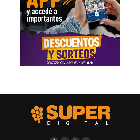
Las declaraciones testimoniales completaron el cuadro.
Varias personas hablaron sobre locales gastronómicos,
viajes al exterior, vehículos y nivel de vida. Otro
testimonio mencionó la relación del progenitor con una
empresa que ocupaba un inmueble comercial.
Aun con ese conjunto de pruebas, la jueza señaló que
faltó documentación contable específica. También
sostuvo que el progenitor estaba en mejores condiciones
de presentar información precisa sobre sus ingresos, su
patrimonio y las ganancias de las sociedades.
El fallo aplicó el criterio de las cargas probatorias
dinámicas. Según la resolución, ese principio impone el
deber de aportar la prueba a quien cuenta con mejores
posibilidades técnicas o materiales para hacerlo.
La jueza fijó una cuota alimentaria equivalente a ocho
salarios mínimos, vitales y móviles. También ordenó que
se practique una liquidación por los períodos anteriores,