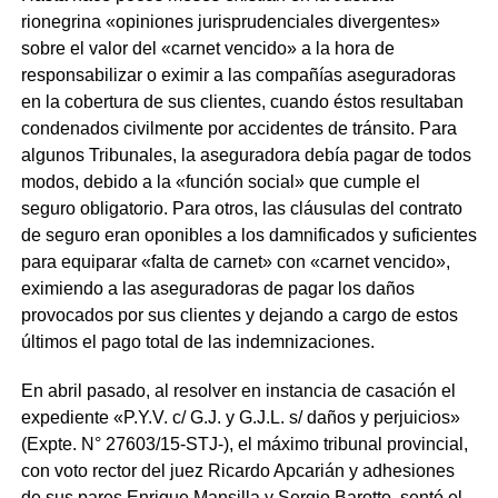
rionegrina «opiniones jurisprudenciales divergentes»
sobre el valor del «carnet vencido» a la hora de
responsabilizar o eximir a las compañías aseguradoras
en la cobertura de sus clientes, cuando éstos resultaban
condenados civilmente por accidentes de tránsito. Para
algunos Tribunales, la aseguradora debía pagar de todos
modos, debido a la «función social» que cumple el
seguro obligatorio. Para otros, las cláusulas del contrato
de seguro eran oponibles a los damnificados y suficientes
para equiparar «falta de carnet» con «carnet vencido»,
eximiendo a las aseguradoras de pagar los daños
provocados por sus clientes y dejando a cargo de estos
últimos el pago total de las indemnizaciones.
En abril pasado, al resolver en instancia de casación el
expediente «P.Y.V. c/ G.J. y G.J.L. s/ daños y perjuicios»
(Expte. N° 27603/15-STJ-), el máximo tribunal provincial,
con voto rector del juez Ricardo Apcarián y adhesiones
de sus pares Enrique Mansilla y Sergio Barotto, sentó el