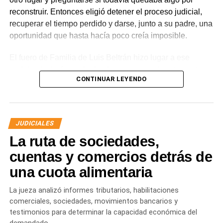
reconstruir. Entonces eligió detener el proceso judicial,
recuperar el tiempo perdido y darse, junto a su padre, una
oportunidad que hasta hacía poco creía imposible.
El fuero de Familia de Luis Beltrán hizo lugar a ese
pedido, declaró concluido el proceso por desistimiento y
CONTINUAR LEYENDO
ordenó el archivo de las actuaciones. La jueza consideró
que se encontraban reunidos los requisitos previstos por
la legislación para poner fin al expediente.
JUDICIALES
El joven había promovido la acción para solicitar la
La ruta de sociedades,
supresión de su apellido paterno. Durante la etapa inicial
del trámite se incorporó la documentación presentada, se
cuentas y comercios detrás de
ordenó la publicación de edictos y se dispusieron
una cuota alimentaria
distintas medidas previas. En esa etapa la demanda
todavía no había sido notificada al progenitor.
La jueza analizó informes tributarios, habilitaciones
comerciales, sociedades, movimientos bancarios y
Al comunicar su decisión de desistir, explicó que el
testimonios para determinar la capacidad económica del
proceso terapéutico le permitió replantear el conflicto