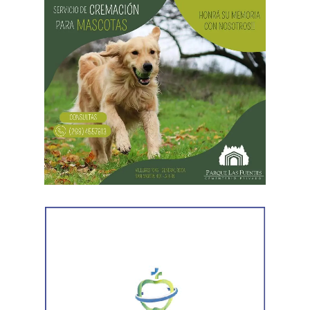
La discusión quedó centrada en una pregunta: cuál
era su capacidad económica real.
El primer tramo de la respuesta apareció en los
informes tributarios. La Agencia de Recaudación
Tributaria de Río Negro informó que el progenitor
figuraba inscripto en actividades vinculadas con
servicios gastronómicos, asesoramiento y gestión
empresarial.
También registró vehículos a su nombre.
Luego llegaron los datos de la Municipalidad de
Cipolletti. Los registros indicaron la existencia de una
habilitación comercial vigente para un establecimiento
gastronómico y señalaron su participación como socio
gerente en una sociedad. Otro informe municipal dio
cuenta de antecedentes vinculados con inmuebles y
permisos comerciales.
La Agencia de Recaudación y Control Aduanero sumó