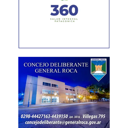
más piezas. Según la sentencia,
el progenitor aparecía
registrado como socio, gerente o administrador en
distintas firmas. A esa información se agregó un
contrato de franquicia para la explotación de un local
comercial. La documentación acreditó vínculos con
sociedades, comercios y emprendimientos. Sin
embargo, el expediente no permitió determinar con
exactitud cuánto dinero generaban esas actividades
ni qué parte correspondía al progenitor.
La jueza también examinó una certificación contable que
él mismo presentó. Ese documento informó un promedio
de ingresos durante un período determinado y consignó
una relación laboral con una de las empresas. El fallo
aclaró que esos datos no reflejaban necesariamente la
totalidad de los recursos, ya que existían otras
participaciones comerciales acreditadas en la causa.
El informe bancario añadió otro elemento. La cuenta