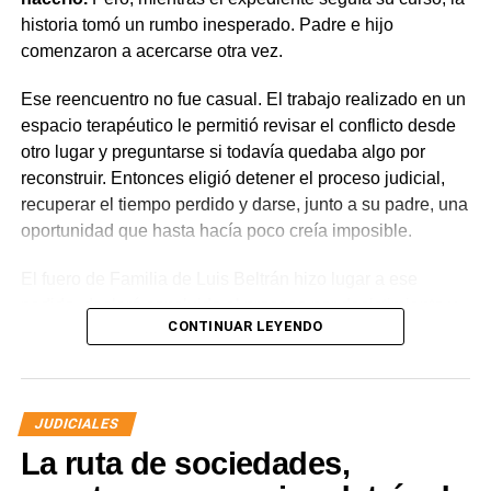
contravencional no impide que el dueño del perro
historia tomó un rumbo inesperado. Padre e hijo
lesionado reclame por la vía civil una indemnización
comenzaron a acercarse otra vez.
por los daños que considere haber sufrido.
Ese reencuentro no fue casual. El trabajo realizado en un
espacio terapéutico le permitió revisar el conflicto desde
otro lugar y preguntarse si todavía quedaba algo por
reconstruir. Entonces eligió detener el proceso judicial,
recuperar el tiempo perdido y darse, junto a su padre, una
oportunidad que hasta hacía poco creía imposible.
El fuero de Familia de Luis Beltrán hizo lugar a ese
pedido, declaró concluido el proceso por desistimiento y
CONTINUAR LEYENDO
ordenó el archivo de las actuaciones. La jueza consideró
que se encontraban reunidos los requisitos previstos por
la legislación para poner fin al expediente.
JUDICIALES
El joven había promovido la acción para solicitar la
La ruta de sociedades,
supresión de su apellido paterno. Durante la etapa inicial
del trámite se incorporó la documentación presentada, se