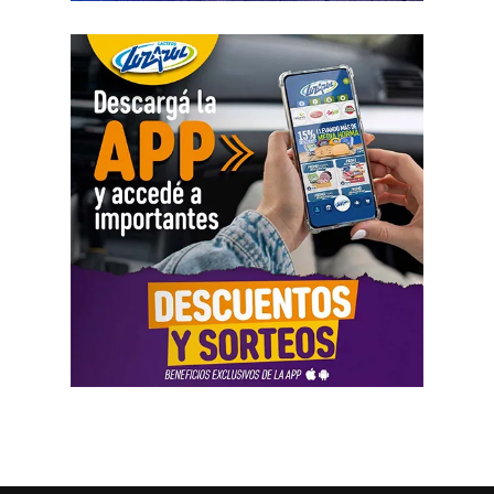
registró variaciones importantes entre ingresos, egresos y
saldos durante varios meses. La sentencia tomó esos
movimientos como parte del análisis patrimonial, aunque
no los consideró suficientes para establecer por sí solos
una cifra definitiva.
Las declaraciones testimoniales completaron el cuadro.
Varias personas hablaron sobre locales gastronómicos,
viajes al exterior, vehículos y nivel de vida. Otro
testimonio mencionó la relación del progenitor con una
empresa que ocupaba un inmueble comercial.
Aun con ese conjunto de pruebas, la jueza señaló que
faltó documentación contable específica. También
sostuvo que el progenitor estaba en mejores condiciones
de presentar información precisa sobre sus ingresos, su
patrimonio y las ganancias de las sociedades.
El fallo aplicó el criterio de las cargas probatorias
dinámicas. Según la resolución, ese principio impone el