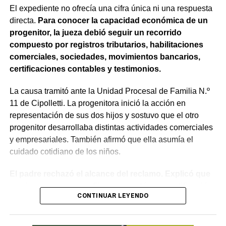
trasladada, la otra parte haya sido notificada.
El expediente no ofrecía una cifra única ni una respuesta
directa.
Para conocer la capacidad económica de un
Como en este caso ese traslado aún no se había
progenitor, la jueza debió seguir un recorrido
concretado, la jueza entendió que estaban cumplidos
compuesto por registros tributarios, habilitaciones
todos los requisitos legales para admitir el desistimiento y
comerciales, sociedades, movimientos bancarios,
declarar extinguido el proceso.
certificaciones contables y testimonios.
«En virtud de ello entiendo que se encuentran
La causa tramitó ante la Unidad Procesal de Familia N.º
configurados los recaudos previstos en el artículo 278,
11 de Cipolletti. La progenitora inició la acción en
para que opere el desistimiento del proceso por voluntad
representación de sus dos hijos y sostuvo que el otro
de la parte», explicó. Además, se estableció que las
progenitor desarrollaba distintas actividades comerciales
actuaciones permanezcan archivadas en formato digital,
y empresariales. También afirmó que ella asumía el
conforme a la normativa vigente del Poder Judicial de Río
cuidado cotidiano de los niños.
Negro.
El padre rechazó el alcance del reclamo. Explicó que
sus ingresos no eran fijos, presentó una certificación
CONTINUAR LEYENDO
contable y acompañó documentación bancaria.
Además, sostuvo que realizaba aportes mensuales y
entregas de alimentos, ropa y útiles escolares.