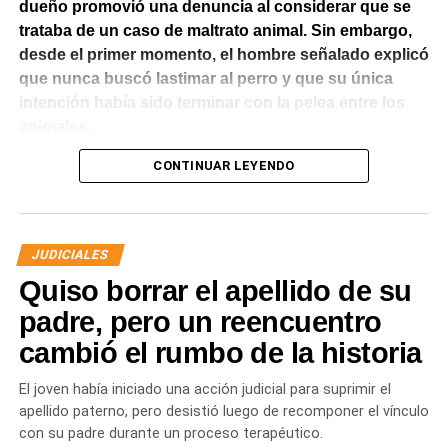
dueño promovió una denuncia al considerar que se
trataba de un caso de maltrato animal. Sin embargo,
desde el primer momento, el hombre señalado explicó
que nunca buscó lastimar al perro y que su única
intención había sido terminar con la pelea entre los
animales.
CONTINUAR LEYENDO
El Juzgado de Paz analizó el caso y resolvió desestimar
la denuncia y archivar las actuaciones. La jueza concluyó
que los hechos no configuraban la contravención de
maltrato animal prevista en el Código Contravencional.
JUDICIALES
Quiso borrar el apellido de su
La sentencia destacó que esa figura exige una conducta
dolosa, es decir, la voluntad de provocar daño al animal.
padre, pero un reencuentro
En este caso, la magistrada entendió que del propio
cambió el rumbo de la historia
relato del denunciante surgía que el hombre actuó para
separar a los perros y no con el propósito de herir al
El joven había iniciado una acción judicial para suprimir el
border collie. La lesión fue consecuencia del intento de
apellido paterno, pero desistió luego de recomponer el vínculo
evitar la pelea y no de una acción dirigida a causar
con su padre durante un proceso terapéutico.