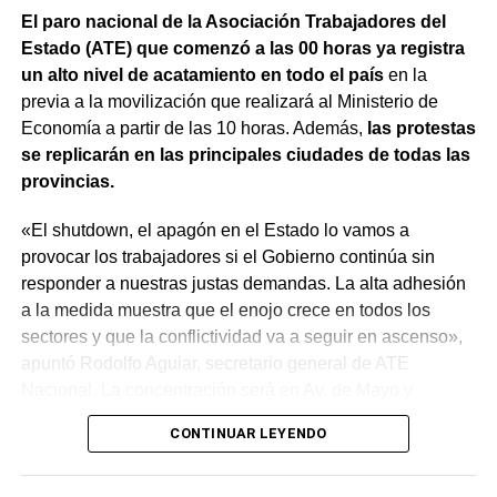
los derechos laborales, «el gobierno nacional produjo
El paro nacional de la Asociación Trabajadores del
una desregulación de los precios fundamentales para la
Estado (ATE) que comenzó a las 00 horas ya registra
vida, como las tarifas de transporte, telefonía celular,
un alto nivel de acatamiento en todo el país
en la
internet, luz y gas. Todo eso produjo una caída del salario
previa a la movilización que realizará al Ministerio de
que tiene un impacto directo e indirecto sobre las
Economía a partir de las 10 horas. Además,
las protestas
mujeres».
se replicarán en las principales ciudades de todas las
provincias.
«Estamos viviendo una brutal disputa por el tiempo.
Mientras la reforma laboral ataca una de las conquistas
«El shutdown, el apagón en el Estado lo vamos a
fundacionales como la jornada de 8 horas, instalando un
provocar los trabajadores si el Gobierno continúa sin
banco de horas flexible, que borra los límites entre lo
responder a nuestras justas demandas. La alta adhesión
personal y lo laboral, debemos recurrir a varios empleos
a la medida muestra que el enojo crece en todos los
para poder sostener la vida», dijo Chevalier y subrayó
sectores y que la conflictividad va a seguir en ascenso»,
que «esta pobreza de tiempo impacta de manera
apuntó Rodolfo Aguiar, secretario general de ATE
asimétrica sobre las mujeres, provoca una crisis sobre los
Nacional. La concentración será en Av. de Mayo y
cuidados y desorganiza los hogares».
Santiago del Estero a partir de las 10.
CONTINUAR LEYENDO
Al abordar la persecución política a sindicalistas y
En referencia a las negociaciones salariales, señaló que
sindicatos, Biró sostuvo que «el Estado me ha iniciado
«la paritaria estatal se convirtió en una estafa mediante la