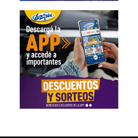
convenios y facilitar el despido de delegados, se busca
así también los servicios públicos en provincias y
desarticular la organización colectiva que históricamente
municipios, entre otros. Además, sólo se garantizarán
garantizó la pluralidad de voces en nuestro país».
vuelos sanitarios y de Estado por parte de la
Administración Nacional de Aviación Civil (ANAC), PAMI
Además, la abogada Amartino solicitó, en nombre de
y ANSES atenderán únicamente emergencias.
todas las organizaciones que pidieron la audiencia, que
la CIDH «emita una comunicación dirigida al Estado
Uno de los principales motivos que reaviva la
argentino en la que llame la atención sobre la
conflictividad en el Sector Público es la pérdida del poder
incompatibilidad de la reforma laboral con los estándares
adquisitivo a partir de las paritarias firmadas a la baja.
En
interamericanos, y llame al cumplimiento de sus
lo que va del 2026, los incrementos llegaron a 12,9%
obligaciones en materia de derechos humanos.
en la Administración Pública Nacional hasta el mes de
Solicitamos también que esa comunicación sea remitida
junio, mientras que la inflación en ese mismo periodo
a todos los tribunales locales para ser tenida en cuenta
fue de 16,9%.
como instrumento de interpretación del derecho».
Además,
en lo que va de la gestión de Javier Milei, los
También pidió «que declare que la derogación del
servicios ya aumentaron un 919%, mientras que el
Estatuto del Periodista resulta incompatible con la
poder adquisitivo en el sector público cayó un 45% en
Convención Americana de Derechos Humanos y exija al
ese mismo periodo.
En esta línea, el sindicato alertó
Estado argentino el restablecimiento de las garantías
nuevamente sobre «el intento de cierre,