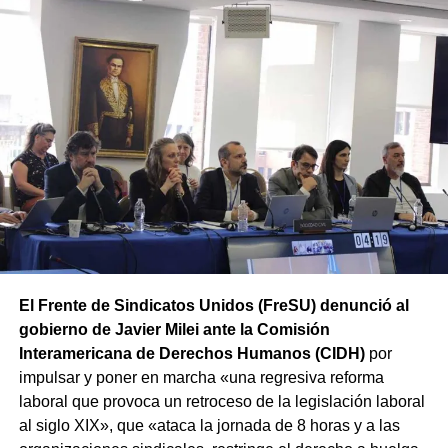
habían adelantado su rechazo a esta modificación.
De esta forma, ATE mantiene la movilización prevista
y concentrará a partir de las 12 hs en Av. Rivadavia y
Rodriguez Peña (CABA).
Además, las movilizaciones se
replicarán en las principales ciudades de todas las
provincias en el marco de la Jornada Nacional de Lucha
convocada por el sindicato.
El Frente de Sindicatos Unidos (FreSU) denunció al
gobierno de Javier Milei ante la Comisión
Interamericana de Derechos Humanos (CIDH)
por
impulsar y poner en marcha «una regresiva reforma
laboral que provoca un retroceso de la legislación laboral
al siglo XIX», que «ataca la jornada de 8 horas y a las