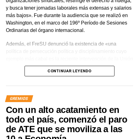
organizaciones sindicales, restringe el derecho a huelga,
y busca tener jornadas laborales más extensas y salarios
más bajos». Fue durante la audiencia que se realizó en
Washington, en el marco del 196º Período de Sesiones
Ordinarias del órgano internacional.
Además, el FreSU denunció la existencia de «una
política de persecución política y disciplinamiento cuyo
ejemplo más cabal es la reciente intervención de la Unión
Obrera Metalúrgica (UOM) y la persecución mediática,
CONTINUAR LEYENDO
gremial, jurídica y personal» desplegada por funcionarios
del gobierno contra el secretario general de Pilotos
(APLA), Pablo Biró.
GREMIOS
«El espíritu de esta reforma es beneficiar sólo a los
Con un alto acatamiento en
empresarios y aumentar sus márgenes de rentabilidad a
partir de una mayor explotación. Jornadas más extensas
todo el país, comenzó el paro
y salarios más bajos», dijo el secretario general de ATE,
de ATE que se moviliza a las
Rodolfo Aguiar, al iniciar la exposición por parte del
10 a Economía