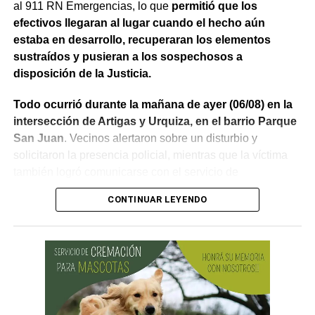
al 911 RN Emergencias, lo que
permitió que los
efectivos llegaran al lugar cuando el hecho aún
estaba en desarrollo, recuperaran los elementos
sustraídos y pusieran a los sospechosos a
disposición de la Justicia.
Todo ocurrió durante la mañana de ayer (06/08) en la
intersección de Artigas y Urquiza, en el barrio Parque
San Juan
. Vecinos alertaron sobre un disturbio y
solicitaron la presencia policial, mientras que la víctima
también logró comunicarse con el servicio de
emergencias para informar lo que estaba ocurriendo.
CONTINUAR LEYENDO
Al llegar, los efectivos encontraron a la víctima reteniendo
a uno de los sospechosos. Según relató,
ambos
hombres le habían sustraído una bolsa con dinero en
efectivo y dos teléfonos celulares. En el lugar se
recuperó parte de los bienes robados y se detuvo al
primer involucrado.