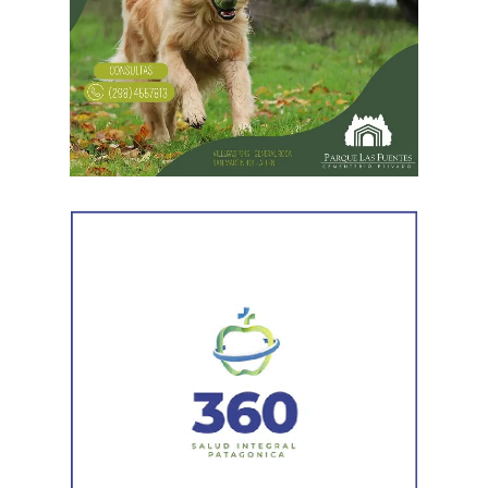
En forma paralela,
otra comisión policial se dirigió a
una vivienda ubicada en el barrio Villa Obrera,
señalada por la víctima. Allí se identificó al segundo
sospechoso
y se llevaron adelante distintas diligencias
en el marco de la investigación.
Durante el procedimiento, el personal encontró el teléfono
celular que permanecía desaparecido, oculto en el