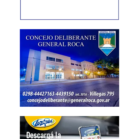
acceso a la vivienda. El aparato fue reconocido por la
víctima, quien presentó la documentación
correspondiente para acreditar su propiedad. Además,
también
fue hallada la bolsa con el dinero en efectivo
denunciado como robado
.
Posteriormente, el inmueble fue preservado para la
intervención del Gabinete de Criminalística, que realizó
las pericias correspondientes. Otros elementos
encontrados quedaron bajo resguardo para determinar su
procedencia.
Por disposición de la Fiscalía de turno, ambos hombres
permanecen detenidos en el marco de una causa por
robo.