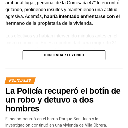
arribar al lugar, personal de la Comisaría 47° lo encontró
gritando, profiriendo insultos y manteniendo una actitud
agresiva. Además,
habría intentado enfrentarse con el
hermano de la propietaria de la vivienda.
Los efectivos ya habían intervenido minutos antes en el
mismo domicilio. En esa oportunidad,
una mujer de 31
años manifestó que había compartido bebidas
CONTINUAR LEYENDO
alcohólicas con el joven y que, en el marco de una
discusión, sufrió una lesión leve en el rostro.
La víctima expresó que no deseaba radicar una
POLICIALES
denuncia penal ni recibir asistencia médica y
La Policía recuperó el botín de
únicamente solicitó que el joven se retirara del lugar
para evitar que el conflicto continuara.
un robo y detuvo a dos
hombres
Ante la persistencia de la conducta agresiva y el
incumplimiento de las indicaciones impartidas por los
El hecho ocurrió en el barrio Parque San Juan y la
efectivos,
el hombre fue demorado con el objetivo de
investigación continuó en una vivienda de Villa Obrera.