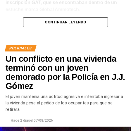
inscripción GAT, que se encontraban dentro de un
estuche marca Global Ammotech.
Tras el hallazgo, se dio intervención a la Fiscalía N° 6,
CONTINUAR LEYENDO
que dispuso que las municiones sean remitidas en
calidad de secuestro y queden a disposición de la
Justicia.
POLICIALES
Un conflicto en una vivienda
terminó con un joven
demorado por la Policía en J.J.
Gómez
El joven mantenía una actitud agresiva e intentaba ingresar a
la vivienda pese al pedido de los ocupantes para que se
retirara.
Hace 2 días
el
07/08/2026