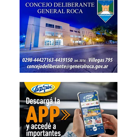
La jueza también examinó una certificación contable que
él mismo presentó. Ese documento informó un promedio
de ingresos durante un período determinado y consignó
una relación laboral con una de las empresas. El fallo
aclaró que esos datos no reflejaban necesariamente la
totalidad de los recursos, ya que existían otras
participaciones comerciales acreditadas en la causa.
El informe bancario añadió otro elemento. La cuenta
registró variaciones importantes entre ingresos, egresos y
saldos durante varios meses. La sentencia tomó esos
movimientos como parte del análisis patrimonial, aunque
no los consideró suficientes para establecer por sí solos
una cifra definitiva.
Las declaraciones testimoniales completaron el cuadro.
Varias personas hablaron sobre locales gastronómicos,
viajes al exterior, vehículos y nivel de vida. Otro