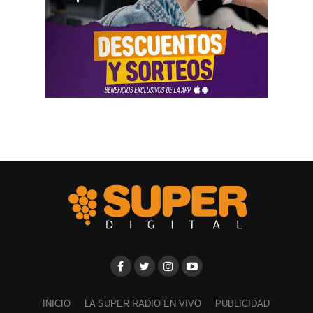
testimonio mencionó la relación del progenitor con una
empresa que ocupaba un inmueble comercial.
Aun con ese conjunto de pruebas, la jueza señaló que
faltó documentación contable específica. También
sostuvo que el progenitor estaba en mejores condiciones
de presentar información precisa sobre sus ingresos, su
patrimonio y las ganancias de las sociedades.
El fallo aplicó el criterio de las cargas probatorias
dinámicas. Según la resolución, ese principio impone el
deber de aportar la prueba a quien cuenta con mejores
posibilidades técnicas o materiales para hacerlo.
La jueza fijó una cuota alimentaria equivalente a ocho
salarios mínimos, vitales y móviles. También ordenó que
se practique una liquidación por los períodos anteriores,
con deducción de los pagos ya realizados.
INICIO
LA SUPER RADIO EN VIVO
PUBLICIDAD