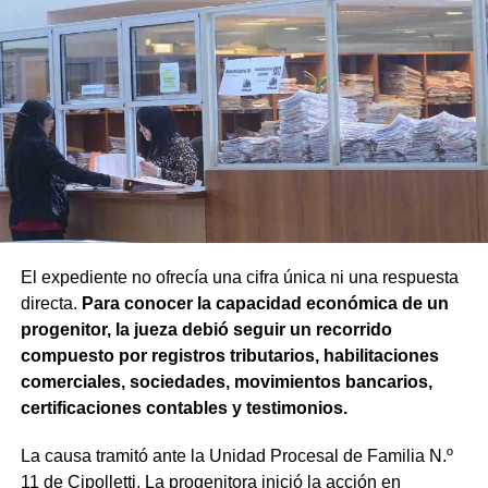
de avanzar con una decisión definitiva sobre su identidad
registral.
En la sentencia,
la magistrada explicó que el
desistimiento es una forma de poner fin
anticipadamente a un proceso judicial cuando una de
las partes decide no continuar con la acción.
Agregó que el Código Procesal Civil y Comercial autoriza
esa posibilidad siempre que, si la demanda ya fue
trasladada, la otra parte haya sido notificada.
El expediente no ofrecía una cifra única ni una respuesta
directa.
Para conocer la capacidad económica de un
Como en este caso ese traslado aún no se había
progenitor, la jueza debió seguir un recorrido
concretado, la jueza entendió que estaban cumplidos
compuesto por registros tributarios, habilitaciones
todos los requisitos legales para admitir el desistimiento y
comerciales, sociedades, movimientos bancarios,
declarar extinguido el proceso.
certificaciones contables y testimonios.
«En virtud de ello entiendo que se encuentran
La causa tramitó ante la Unidad Procesal de Familia N.º
configurados los recaudos previstos en el artículo 278,
11 de Cipolletti. La progenitora inició la acción en