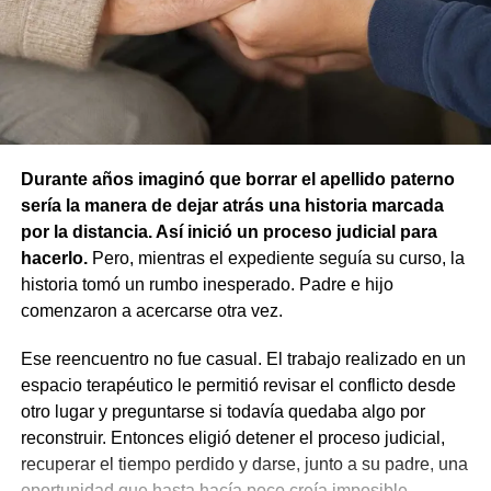
animal.
La resolución también descartó la figura de custodia de
animales, ya que esa infracción solo se configura cuando
un animal causa lesiones a una persona por falta de
cuidados de su dueño. En este caso, el daño recayó
sobre otro animal, por lo que esa norma tampoco
Durante años imaginó que borrar el apellido paterno
resultaba aplicable.
sería la manera de dejar atrás una historia marcada
por la distancia. Así inició un proceso judicial para
El fallo aclaró que el archivo de la causa
hacerlo.
Pero, mientras el expediente seguía su curso, la
contravencional no impide que el dueño del perro
historia tomó un rumbo inesperado. Padre e hijo
lesionado reclame por la vía civil una indemnización
comenzaron a acercarse otra vez.
por los daños que considere haber sufrido.
Ese reencuentro no fue casual. El trabajo realizado en un
espacio terapéutico le permitió revisar el conflicto desde
otro lugar y preguntarse si todavía quedaba algo por
reconstruir. Entonces eligió detener el proceso judicial,
recuperar el tiempo perdido y darse, junto a su padre, una
oportunidad que hasta hacía poco creía imposible.