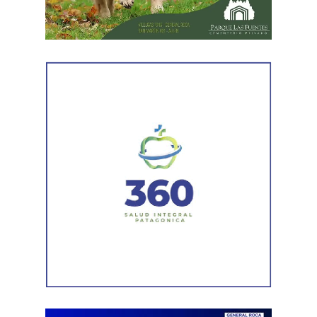
Luego llegaron los datos de la Municipalidad de
Cipolletti. Los registros indicaron la existencia de una
habilitación comercial vigente para un establecimiento
gastronómico y señalaron su participación como socio
gerente en una sociedad. Otro informe municipal dio
cuenta de antecedentes vinculados con inmuebles y
permisos comerciales.
La Agencia de Recaudación y Control Aduanero sumó
más piezas. Según la sentencia,
el progenitor aparecía
registrado como socio, gerente o administrador en
distintas firmas. A esa información se agregó un
contrato de franquicia para la explotación de un local
comercial. La documentación acreditó vínculos con
sociedades, comercios y emprendimientos. Sin
embargo, el expediente no permitió determinar con
exactitud cuánto dinero generaban esas actividades
ni qué parte correspondía al progenitor.