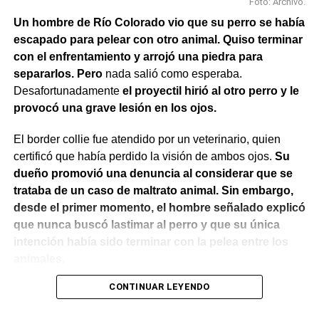
Foto: Archivo.
Un hombre de Río Colorado vio que su perro se había
escapado para pelear con otro animal. Quiso terminar
con el enfrentamiento y arrojó una piedra para
separarlos. Pero
nada salió como esperaba.
Desafortunadamente
el proyectil hirió al otro perro y le
provocó una grave lesión en los ojos.
El border collie fue atendido por un veterinario, quien
certificó que había perdido la visión de ambos ojos.
Su
dueño promovió una denuncia al considerar que se
trataba de un caso de maltrato animal. Sin embargo,
desde el primer momento, el hombre señalado explicó
que nunca buscó lastimar al perro y que su única
intención había sido terminar con la pelea entre los
animales.
CONTINUAR LEYENDO
El Juzgado de Paz analizó el caso y resolvió desestimar
la denuncia y archivar las actuaciones. La jueza concluyó