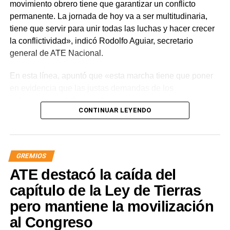
movimiento obrero tiene que garantizar un conflicto
permanente. La jornada de hoy va a ser multitudinaria,
tiene que servir para unir todas las luchas y hacer crecer
la conflictividad», indicó Rodolfo Aguiar, secretario
general de ATE Nacional.
En esta línea, apuntó que «esta marcha tiene que poner
en evidencia que las justas demandas de los
trabajadores, jubilados y los sectores populares no
CONTINUAR LEYENDO
encuentran respuestas, y que el gobierno es el exclusivo
responsable de la angustia en la que está sumida la
mayoría de la sociedad».
GREMIOS
«Lo demuestran las encuestas, a Milei se le están
ATE destacó la caída del
terminando las balas. Tiene que saber que empezamos a
ir por él», sentenció Aguiar.
capítulo de la Ley de Tierras
pero mantiene la movilización
Las movilizaciones además se replicarán en todas las
al Congreso
provincias en el marco de la Jornada Nacional de