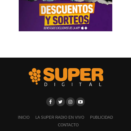
la aplicación Mi Argentina o las carteleras de las
estaciones terminales. Usaron todos los recursos del
Estado. Me imputaron delitos penales, me hicieron saber
que perseguían a mi familia, a mi mujer y a mis hijas, y
tuve que presentar un habeas corpus preventivo».
Biró también señaló que «el gobierno impulsó denuncias
y multas multimillonarias contras organizaciones
sindicales como las que hicieron a los compañeros de La
Fraternidad, la UTA, la Asociación de Personal
Aeronáutico o las acciones judiciales contra 170
trabajadores del subte».
Ante las exposiciones de los solicitantes de la audiencia,
los comisionados de la CIDH hicieron algunos
cuestionamientos y solicitaron explicaciones a los
representantes del Gobierno argentino por los modos y
INICIO
LA SUPER RADIO EN VIVO
PUBLICIDAD
las irregularidades a la hora de implementar la reforma
CONTACTO
laboral. Y, ante esas preocupaciones, Cremonte precisó