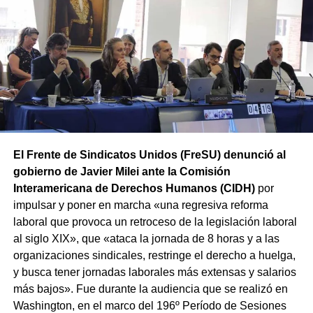
Rodriguez Peña (CABA).
Además, las movilizaciones se
replicarán en las principales ciudades de todas las
provincias en el marco de la Jornada Nacional de Lucha
convocada por el sindicato.
El Frente de Sindicatos Unidos (FreSU) denunció al
gobierno de Javier Milei ante la Comisión
Interamericana de Derechos Humanos (CIDH)
por
impulsar y poner en marcha «una regresiva reforma
laboral que provoca un retroceso de la legislación laboral
al siglo XIX», que «ataca la jornada de 8 horas y a las
organizaciones sindicales, restringe el derecho a huelga,
y busca tener jornadas laborales más extensas y salarios
más bajos». Fue durante la audiencia que se realizó en
Washington, en el marco del 196º Período de Sesiones