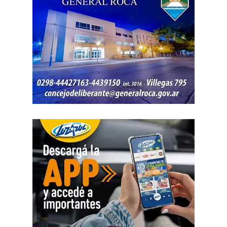
que tiene un impacto directo e indirecto sobre las
mujeres».
«Estamos viviendo una brutal disputa por el tiempo.
Mientras la reforma laboral ataca una de las conquistas
fundacionales como la jornada de 8 horas, instalando un
banco de horas flexible, que borra los límites entre lo
personal y lo laboral, debemos recurrir a varios empleos
para poder sostener la vida», dijo Chevalier y subrayó
que «esta pobreza de tiempo impacta de manera
asimétrica sobre las mujeres, provoca una crisis sobre los
cuidados y desorganiza los hogares».
Al abordar la persecución política a sindicalistas y
sindicatos, Biró sostuvo que «el Estado me ha iniciado
una persecución mediática, gremial, jurídica y personal
por ser el secretario general de la Asociación de Pilotos.
Se trata de una campaña abierta y pública de difamación
llevada adelante por funcionarios del gobierno, utilizando