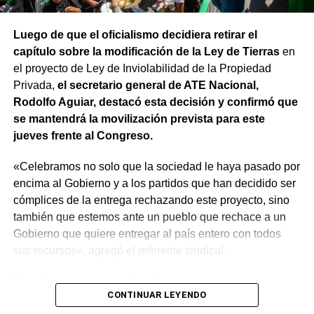
Luego de que el oficialismo decidiera retirar el
capítulo sobre la modificación de la Ley de Tierras
en
el proyecto de Ley de Inviolabilidad de la Propiedad
Privada,
el secretario general de ATE Nacional,
Rodolfo Aguiar, destacó esta decisión y confirmó que
se mantendrá la movilización prevista para este
jueves frente al Congreso.
«Celebramos no solo que la sociedad le haya pasado por
encima al Gobierno y a los partidos que han decidido ser
cómplices de la entrega rechazando este proyecto, sino
también que estemos ante un pueblo que rechace a un
Gobierno que quiere entregar al país entero con todos
sus recursos», agregó el referente sindical.
En referencia a la movilización prevista para el jueves,
CONTINUAR LEYENDO
apuntó que «a Milei se le están terminando las balas y