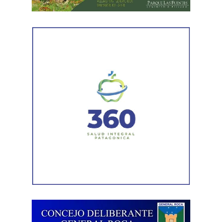
Laboralistas, Mariana Amartino y Matías Cremonte, y el
presidente de la Asociación Nacional de Jueces del
Trabajo (ANJUT), Juan Orsini.
Agregó que «aquello que sostuvo la OIT sobre que el
trabajo no es una mercancía se transformó en letra
muerta. Con esta reforma, estamos frente a un régimen de
compraventa de la fuerza de trabajo. En la Argentina,
enfrentamos un ataque al Estado de Derecho, a la
democracia, a la Constitución Nacional y al sistema
interamericano de derechos humanos. Por eso es que
esta comisión debe actuar».
Luego, la secretaria general de Conadu, Clara Chevalier,
precisó que, como parte de esa política de destrucción de
los derechos laborales, «el gobierno nacional produjo
una desregulación de los precios fundamentales para la
vida, como las tarifas de transporte, telefonía celular,
internet, luz y gas. Todo eso produjo una caída del salario