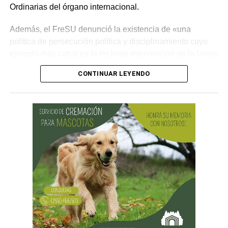
Ordinarias del órgano internacional.
Además, el FreSU denunció la existencia de «una
política de persecución política y disciplinamiento cuyo
ejemplo más cabal es la reciente intervención de la Unión
Obrera Metalúrgica (UOM) y la persecución mediática,
CONTINUAR LEYENDO
gremial, jurídica y personal» desplegada por funcionarios
del gobierno contra el secretario general de Pilotos
(APLA), Pablo Biró.
«El espíritu de esta reforma es beneficiar sólo a los
empresarios y aumentar sus márgenes de rentabilidad a
partir de una mayor explotación. Jornadas más extensas
y salarios más bajos», dijo el secretario general de ATE,
Rodolfo Aguiar, al iniciar la exposición por parte del
FreSU, que solicitó la audiencia junto con el Centro de
Estudios Legales y Sociales (CELS) y el Sindicato de
Prensa de Buenos Aires (SiPreBA). Participaron también
representantes de la Asociación de Abogados